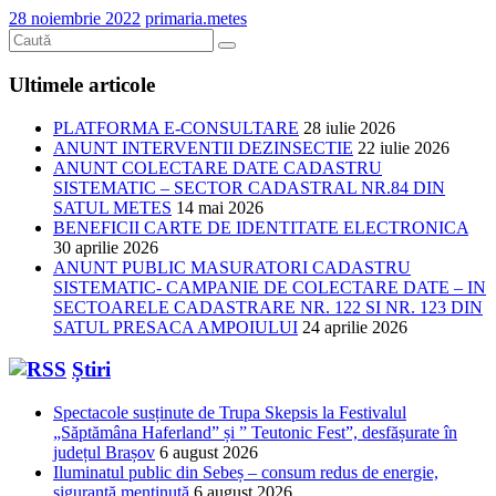
28 noiembrie 2022
primaria.metes
Ultimele articole
PLATFORMA E-CONSULTARE
28 iulie 2026
ANUNT INTERVENTII DEZINSECTIE
22 iulie 2026
ANUNT COLECTARE DATE CADASTRU
SISTEMATIC – SECTOR CADASTRAL NR.84 DIN
SATUL METES
14 mai 2026
BENEFICII CARTE DE IDENTITATE ELECTRONICA
30 aprilie 2026
ANUNT PUBLIC MASURATORI CADASTRU
SISTEMATIC- CAMPANIE DE COLECTARE DATE – IN
SECTOARELE CADASTRARE NR. 122 SI NR. 123 DIN
SATUL PRESACA AMPOIULUI
24 aprilie 2026
Știri
Spectacole susținute de Trupa Skepsis la Festivalul
„Săptămâna Haferland” și ” Teutonic Fest”, desfășurate în
județul Brașov
6 august 2026
Iluminatul public din Sebeș – consum redus de energie,
siguranță menținută
6 august 2026