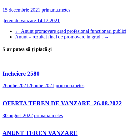
15 decembrie 2021
primaria.metes
.
teren de vanzare 14.12.2021
←
Anunt promovare grad profesional functionari publici
Anunt – rezultat final de promovare in grad .
→
S-ar putea să-ți placă și
Incheiere 2580
26 iulie 2021
26 iulie 2021
primaria.metes
OFERTA TEREN DE VANZARE -26.08.2022
30 august 2022
primaria.metes
ANUNT TEREN VANZARE