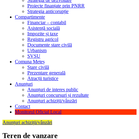
Strategia de dezvoltare
Proiecte finanțate prin PNRR
Strategia anticorupție
Compartimente
Financiar – contabil
Asistență socială
Impozite și taxe
Registru agricol
Documente stare civilă
Urbanism
SVSU
Comuna Meteș
Stare civilă
Prezentare generală
Atracții turistice
Anunțuri
Anunțuri de interes public
Anunțuri concursuri și rezultate
Anunțuri achiziții/vânzări
Contact
Monitorul Oficial Local
Anunțuri achiziții/vânzări
Teren de vanzare