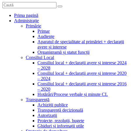
Prima pagină
Administrație
Primărie
Primar
Audiențe
Aparatul de specialitate al primăriei + declarații
avere și interese
Organigramă și statut funcții
Consiliul Local
Consiliul local + declarații avere și interese 2024
– 2028
Consiliul local + declarații avere și interese 2020
– 2024
Consiliul local + declarații avere și interese 2016
– 2020
Hotărâri/Procese verbale și minute CL
Transparență
Achiziții publice
Transparență decizională
Autorizații
Proiecte, rezoluții, bugete
Ghiduri și informații utile