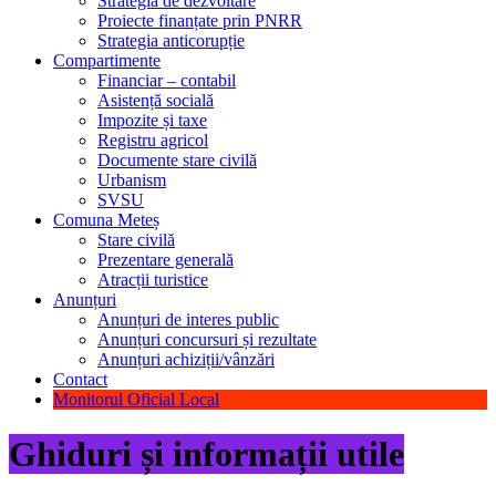
Strategia de dezvoltare
Proiecte finanțate prin PNRR
Strategia anticorupție
Compartimente
Financiar – contabil
Asistență socială
Impozite și taxe
Registru agricol
Documente stare civilă
Urbanism
SVSU
Comuna Meteș
Stare civilă
Prezentare generală
Atracții turistice
Anunțuri
Anunțuri de interes public
Anunțuri concursuri și rezultate
Anunțuri achiziții/vânzări
Contact
Monitorul Oficial Local
Ghiduri și informații utile