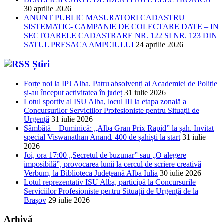
30 aprilie 2026
ANUNT PUBLIC MASURATORI CADASTRU
SISTEMATIC- CAMPANIE DE COLECTARE DATE – IN
SECTOARELE CADASTRARE NR. 122 SI NR. 123 DIN
SATUL PRESACA AMPOIULUI
24 aprilie 2026
Știri
Forțe noi la IPJ Alba. Patru absolvenți ai Academiei de Poliție
și-au început activitatea în județ
31 iulie 2026
Lotul sportiv al ISU Alba, locul III la etapa zonală a
Concursurilor Serviciilor Profesioniste pentru Situații de
Urgență
31 iulie 2026
Sâmbătă – Duminică: „Alba Gran Prix Rapid” la șah. Invitat
special Viswanathan Anand. 400 de șahiști la start
31 iulie
2026
Joi, ora 17:00 „Secretul de buzunar” sau „O alegere
imposibilă”, provocarea lunii la cercul de scriere creativă
Verbum, la Biblioteca Județeană Alba Iulia
30 iulie 2026
Lotul reprezentativ ISU Alba, participă la Concursurile
Serviciilor Profesioniste pentru Situații de Urgență de la
Brașov
29 iulie 2026
Arhivă