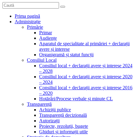
Prima pagină
Administrație
Primărie
Primar
Audiențe
Aparatul de specialitate al primăriei + declarații
avere și interese
Organigramă și statut funcții
Consiliul Local
Consiliul local + declarații avere și interese 2024
– 2028
Consiliul local + declarații avere și interese 2020
– 2024
Consiliul local + declarații avere și interese 2016
– 2020
Hotărâri/Procese verbale și minute CL
Transparență
Achiziții publice
Transparență decizională
Autorizații
Proiecte, rezoluții, bugete
Ghiduri și informații utile