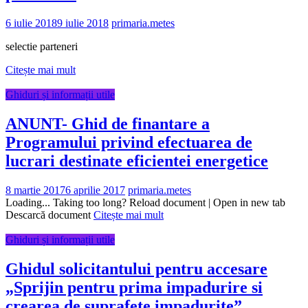
6 iulie 2018
9 iulie 2018
primaria.metes
selectie parteneri
Citește mai mult
Ghiduri și informații utile
ANUNT- Ghid de finantare a
Programului privind efectuarea de
lucrari destinate eficientei energetice
8 martie 2017
6 aprilie 2017
primaria.metes
Loading... Taking too long? Reload document | Open in new tab
Descarcă document
Citește mai mult
Ghiduri și informații utile
Ghidul solicitantului pentru accesare
„Sprijin pentru prima impadurire si
crearea de suprafete impadurite”