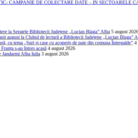
- CAMPANIE DE COLECTARE DATE – IN SECTOARELE CADA
ere la Seratele Bibliotecii Județene „Lucian Blaga” Alba
5 august 202
nii august la Clubul de lectură a Bibliotecii Județene „Lucian Blaga” A
lară, cu tema „Șuri și case cu acoperiș de paie din comuna Întregalde”
4
 Franța s-au întors acasă
4 august 2026
de Jandarmi Alba Iulia
3 august 2026