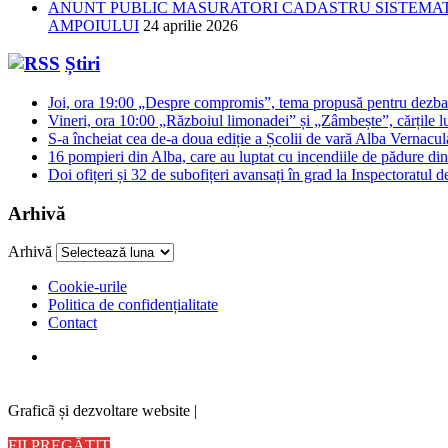
ANUNT PUBLIC MASURATORI CADASTRU SISTEMATIC
AMPOIULUI
24 aprilie 2026
Știri
Joi, ora 19:00 „Despre compromis”, tema propusă pentru dezbat
Vineri, ora 10:00 „Războiul limonadei” și „Zâmbește”, cărțile lu
S-a încheiat cea de-a doua ediție a Școlii de vară Alba Vernacu
16 pompieri din Alba, care au luptat cu incendiile de pădure din
Doi ofițeri și 32 de subofițeri avansați în grad la Inspectoratul 
Arhivă
Arhivă
Cookie-urile
Politica de confidențialitate
Contact
Graficã și dezvoltare website |
FII PREGĂTIT