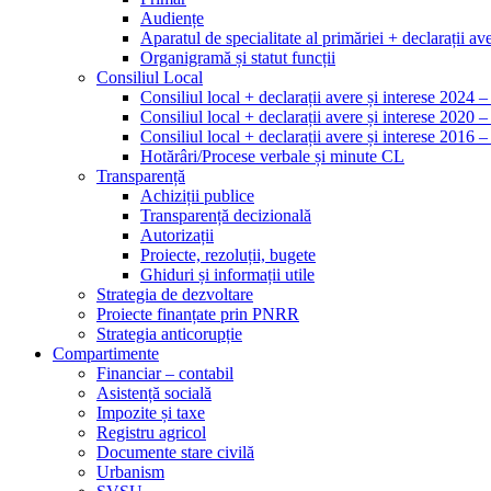
Audiențe
Aparatul de specialitate al primăriei + declarații ave
Organigramă și statut funcții
Consiliul Local
Consiliul local + declarații avere și interese 2024 
Consiliul local + declarații avere și interese 2020 
Consiliul local + declarații avere și interese 2016 
Hotărâri/Procese verbale și minute CL
Transparență
Achiziții publice
Transparență decizională
Autorizații
Proiecte, rezoluții, bugete
Ghiduri și informații utile
Strategia de dezvoltare
Proiecte finanțate prin PNRR
Strategia anticorupție
Compartimente
Financiar – contabil
Asistență socială
Impozite și taxe
Registru agricol
Documente stare civilă
Urbanism