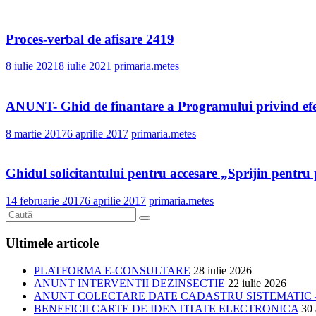
Proces-verbal de afisare 2419
8 iulie 2021
8 iulie 2021
primaria.metes
ANUNT- Ghid de finantare a Programului privind efectu
8 martie 2017
6 aprilie 2017
primaria.metes
Ghidul solicitantului pentru accesare „Sprijin pentru
14 februarie 2017
6 aprilie 2017
primaria.metes
Ultimele articole
PLATFORMA E-CONSULTARE
28 iulie 2026
ANUNT INTERVENTII DEZINSECTIE
22 iulie 2026
ANUNT COLECTARE DATE CADASTRU SISTEMATIC –
BENEFICII CARTE DE IDENTITATE ELECTRONICA
30 