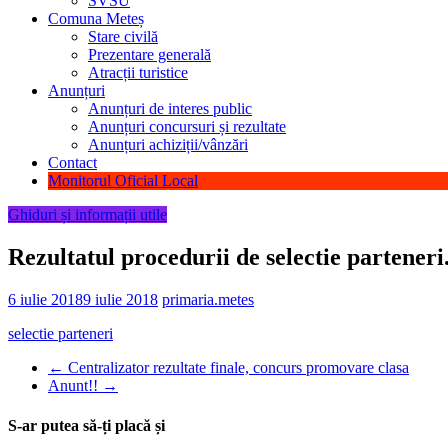
SVSU
Comuna Meteș
Stare civilă
Prezentare generală
Atracții turistice
Anunțuri
Anunțuri de interes public
Anunțuri concursuri și rezultate
Anunțuri achiziții/vânzări
Contact
Monitorul Oficial Local
Ghiduri și informații utile
Rezultatul procedurii de selectie parteneri
6 iulie 2018
9 iulie 2018
primaria.metes
selectie parteneri
←
Centralizator rezultate finale, concurs promovare clasa
Anunt!!
→
S-ar putea să-ți placă și