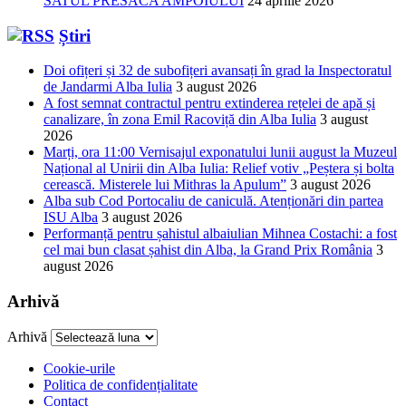
SATUL PRESACA AMPOIULUI
24 aprilie 2026
Știri
Doi ofițeri și 32 de subofițeri avansați în grad la Inspectoratul
de Jandarmi Alba Iulia
3 august 2026
A fost semnat contractul pentru extinderea rețelei de apă și
canalizare, în zona Emil Racoviță din Alba Iulia
3 august
2026
Marți, ora 11:00 Vernisajul exponatului lunii august la Muzeul
Național al Unirii din Alba Iulia: Relief votiv „Peștera și bolta
cerească. Misterele lui Mithras la Apulum”
3 august 2026
Alba sub Cod Portocaliu de caniculă. Atenționări din partea
ISU Alba
3 august 2026
Performanță pentru șahistul albaiulian Mihnea Costachi: a fost
cel mai bun clasat șahist din Alba, la Grand Prix România
3
august 2026
Arhivă
Arhivă
Cookie-urile
Politica de confidențialitate
Contact