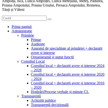
Ampoița, Isca, Lunca Ampoiței, Lunca Meteșului, Meteș, Pădurea,
Poiana Ampoiului, Poiana Ursului, Presaca Ampoiului, Remetea,
Tăuți și Văleni
Prima pagină
Administrație
Primărie
Primar
Audiențe
Aparatul de specialitate al primăriei + declarații
avere și interese
Organigramă și statut funcții
Consiliul Local
Consiliul local + declarații avere și interese 2024
– 2028
Consiliul local + declarații avere și interese 2020
– 2024
Consiliul local + declarații avere și interese 2016
– 2020
Hotărâri/Procese verbale și minute CL
Transparență
Achiziții publice
Transparență decizională