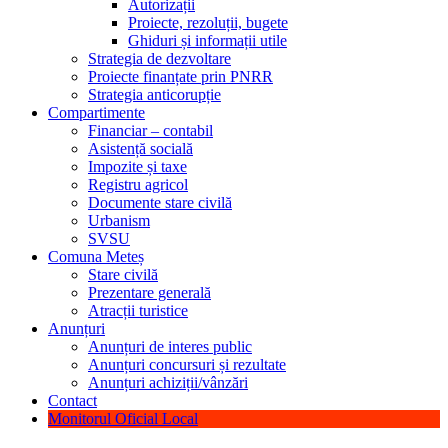
Autorizații
Proiecte, rezoluții, bugete
Ghiduri și informații utile
Strategia de dezvoltare
Proiecte finanțate prin PNRR
Strategia anticorupție
Compartimente
Financiar – contabil
Asistență socială
Impozite și taxe
Registru agricol
Documente stare civilă
Urbanism
SVSU
Comuna Meteș
Stare civilă
Prezentare generală
Atracții turistice
Anunțuri
Anunțuri de interes public
Anunțuri concursuri și rezultate
Anunțuri achiziții/vânzări
Contact
Monitorul Oficial Local