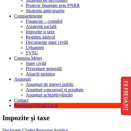
Strategia de dezvoltare
Proiecte finanțate prin PNRR
Strategia anticorupție
Compartimente
Financiar – contabil
Asistență socială
Impozite și taxe
Registru agricol
Documente stare civilă
Urbanism
SVSU
Comuna Meteș
Stare civilă
Prezentare generală
Atracții turistice
Anunțuri
FII PREGĂTIT
Anunțuri de interes public
Anunțuri concursuri și rezultate
Anunțuri achiziții/vânzări
Contact
Monitorul Oficial Local
Impozite și taxe
Declaratie Cladiri Persoane Juridice