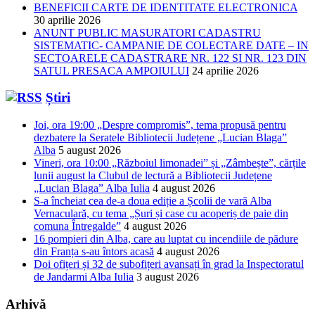
BENEFICII CARTE DE IDENTITATE ELECTRONICA
30 aprilie 2026
ANUNT PUBLIC MASURATORI CADASTRU
SISTEMATIC- CAMPANIE DE COLECTARE DATE – IN
SECTOARELE CADASTRARE NR. 122 SI NR. 123 DIN
SATUL PRESACA AMPOIULUI
24 aprilie 2026
Știri
Joi, ora 19:00 „Despre compromis”, tema propusă pentru
dezbatere la Seratele Bibliotecii Județene „Lucian Blaga”
Alba
5 august 2026
Vineri, ora 10:00 „Războiul limonadei” și „Zâmbește”, cărțile
lunii august la Clubul de lectură a Bibliotecii Județene
„Lucian Blaga” Alba Iulia
4 august 2026
S-a încheiat cea de-a doua ediție a Școlii de vară Alba
Vernaculară, cu tema „Șuri și case cu acoperiș de paie din
comuna Întregalde”
4 august 2026
16 pompieri din Alba, care au luptat cu incendiile de pădure
din Franța s-au întors acasă
4 august 2026
Doi ofițeri și 32 de subofițeri avansați în grad la Inspectoratul
de Jandarmi Alba Iulia
3 august 2026
Arhivă