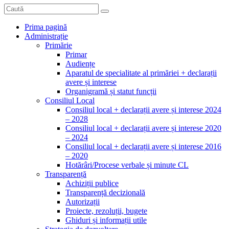
Prima pagină
Administrație
Primărie
Primar
Audiențe
Aparatul de specialitate al primăriei + declarații
avere și interese
Organigramă și statut funcții
Consiliul Local
Consiliul local + declarații avere și interese 2024
– 2028
Consiliul local + declarații avere și interese 2020
– 2024
Consiliul local + declarații avere și interese 2016
– 2020
Hotărâri/Procese verbale și minute CL
Transparență
Achiziții publice
Transparență decizională
Autorizații
Proiecte, rezoluții, bugete
Ghiduri și informații utile