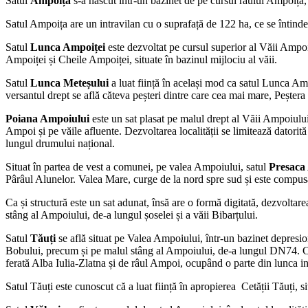
Satul
Ampoița
s-a născut într-un bazinet de pe cursul râului Ampoița, 
Satul Ampoița are un intravilan cu o suprafață de 122 ha, ce se întind
Satul
Lunca Ampoiței
este dezvoltat pe cursul superior al Văii Ampoi
Ampoiței și Cheile Ampoiței, situate în bazinul mijlociu al văii.
Satul
Lunca Meteșului
a luat ființă în același mod ca satul Lunca Am
versantul drept se află căteva peșteri dintre care cea mai mare, Peștera
Poiana Ampoiului
este un sat plasat pe malul drept al Văii Ampoiului,
Ampoi și pe văile afluente. Dezvoltarea localității se limitează datorit
lungul drumului național.
Situat în partea de vest a comunei, pe valea Ampoiului, satul
Presaca
Pârâul Alunelor. Valea Mare, curge de la nord spre sud și este compusă
Ca și structură este un sat adunat, însă are o formă digitată, dezvoltare
stâng al Ampoiului, de-a lungul șoselei și a văii Bibarțului.
Satul
Tăuți
se află situat pe Valea Ampoiului, într-un bazinet depresi
Bobului, precum și pe malul stâng al Ampoiului, de-a lungul DN74. Ca și 
ferată Alba Iulia-Zlatna și de râul Ampoi, ocupând o parte din lunca i
Satul Tăuți este cunoscut că a luat ființă în apropierea Cetății Tăuți