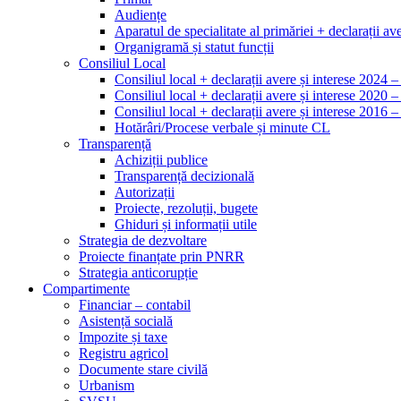
Audiențe
Aparatul de specialitate al primăriei + declarații ave
Organigramă și statut funcții
Consiliul Local
Consiliul local + declarații avere și interese 2024 
Consiliul local + declarații avere și interese 2020 
Consiliul local + declarații avere și interese 2016 
Hotărâri/Procese verbale și minute CL
Transparență
Achiziții publice
Transparență decizională
Autorizații
Proiecte, rezoluții, bugete
Ghiduri și informații utile
Strategia de dezvoltare
Proiecte finanțate prin PNRR
Strategia anticorupție
Compartimente
Financiar – contabil
Asistență socială
Impozite și taxe
Registru agricol
Documente stare civilă
Urbanism