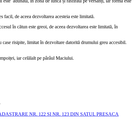
ui este adunată, în zona de luncă și răsfirată pe versanți, iar forma este
s facil, de aceea dezvoltarea acesteia este limitată.
ccesul în cătun este greoi, de aceea dezvoltarea este limitată, în
 case risipite, limitat în dezvoltare datorită drumului greu accesibil.
oiței, iar celălalt pe pârâul Maciului.
6
STRARE NR. 122 SI NR. 123 DIN SATUL PRESACA