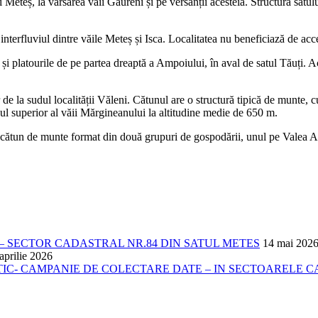
i Meteș, la vărsarea văii Găureni și pe versanții acesteia. Structura satul
interfluviul dintre văile Meteș și Isca. Localitatea nu beneficiază de acce
l și platourile de pe partea dreaptă a Ampoiului, în aval de satul Tăuți. A
 de la sudul localității Văleni. Cătunul are o structură tipică de munte, cu
nul superior al văii Mărgineanului la altitudine medie de 650 m.
cătun de munte format din două grupuri de gospodării, unul pe Valea Amp
 SECTOR CADASTRAL NR.84 DIN SATUL METES
14 mai 202
aprilie 2026
- CAMPANIE DE COLECTARE DATE – IN SECTOARELE CADA