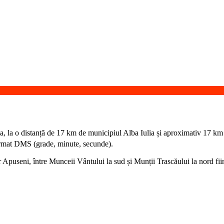
lba, la o distanță de 17 km de municipiul Alba Iulia și aproximativ 17 km
ormat DMS (grade, minute, secunde).
 Apuseni, între Munceii Vântului la sud și Munții Trascăului la nord fi