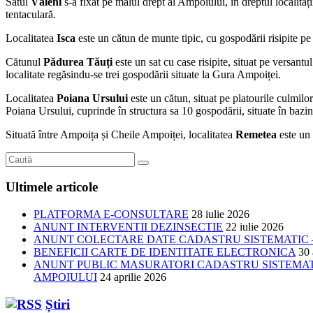
Satul
Văleni
s-a fixat pe malul drept al Ampoiului, în dreptul localități
tentaculară.
Localitatea
Isca
este un cătun de munte tipic, cu gospodării risipite pe 
Cătunul
Pădurea Tăuți
este un sat cu case risipite, situat pe versantu
localitate regăsindu-se trei gospodării situate la Gura Ampoiței.
Localitatea
Poiana Ursului
este un cătun, situat pe platourile culmilor
Poiana Ursului, cuprinde în structura sa 10 gospodării, situate în bazi
Situată între Ampoița și Cheile Ampoiței, localitatea
Remetea
este un 
Ultimele articole
PLATFORMA E-CONSULTARE
28 iulie 2026
ANUNT INTERVENTII DEZINSECTIE
22 iulie 2026
ANUNT COLECTARE DATE CADASTRU SISTEMATIC –
BENEFICII CARTE DE IDENTITATE ELECTRONICA
30 
ANUNT PUBLIC MASURATORI CADASTRU SISTEMATIC
AMPOIULUI
24 aprilie 2026
Știri