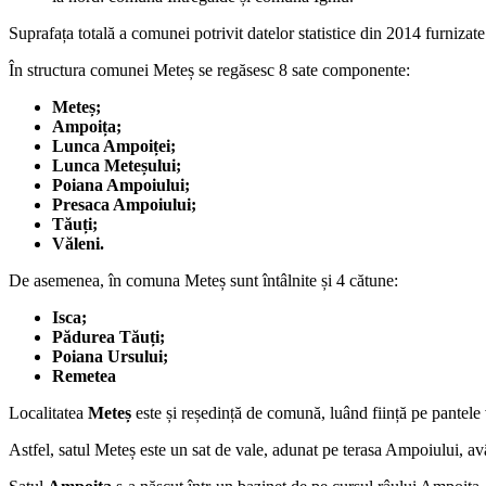
Suprafața totală a comunei potrivit datelor statistice din 2014 furnizat
În structura comunei Meteș se regăsesc 8 sate componente:
Meteș;
Ampoița;
Lunca Ampoiței;
Lunca Meteșului;
Poiana Ampoiului;
Presaca Ampoiului;
Tăuți;
Văleni.
De asemenea, în comuna Meteș sunt întâlnite și 4 cătune:
Isca;
Pădurea Tăuți;
Poiana Ursului;
Remetea
Localitatea
Meteș
este și reședință de comună, luând ființă pe pante
Astfel, satul Meteș este un sat de vale, adunat pe terasa Ampoiului, av