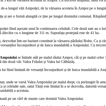
la 3 km de vărsarea acestuia în Ampoi. Cu trecerea timpului, satul s-a alu
e de-a lungul văii Ampoiței, de la vărsarea acesteia în Ampoi pe o lungi
ța și are o formă alungită ce ține pe lungul drumului comunal. Răspândir
poiței fiind așezate unul în continuarea celuilalt. Cele două sate au o l
 Liliecilor cu o lungime de 311 m. Suprafața protejată este de 41 ha.
 dezvoltat într-un bazinet constituit la vărsarea pârâului Bobu. Ca și răs
ă versanților înconjurători și de lunca inundabilă a Ampoiului. Cu trecere
 Ampoiului
se întinde atât pe malul râului Ampoi, cât și pe malul celor 
 din două văi: Valea Frâului și Valea lui Călbăzâș.
a lui fiind limitată de versanții înconjurători și de lunca inundabilă a Am
onar, unde se varsă Valea Ampoiului pe malul drept, cu prelungiri în amo
celelalte sate, satul Tăuți este limitat în a se dezvolta, datorită versan
nundabilă a acestuia.
, situată pe un vârf de munte care domină Valea Ampoiului.