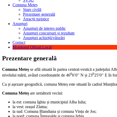
SVSU
Comuna Meteș
Stare civilă
Prezentare generală
Atracții turistice
Anunțuri
Anunțuri de interes public
Anunțuri concursuri și rezultate
Anunțuri achiziții/vânzări
Contact
Monitorul Oficial Local
Prezentare generală
Comuna Meteș
se află situată în partea central-vestică a județului A
0
0
nivelului mării, având coordonatele de 46
6′0′′ N și 23
25′0′′ E în f
Ca și așezare geografică, comuna Meteș este situată în cadrul Munților
Comuna Meteș
are următorii vecini:
la est: comuna Ighiu și municipiul Alba Iulia;
la vest: orașul Zlatna;
la sud: Comuna Blandiana și comuna Vințu de Jos;
la nord: comuna Întregalde și comuna Ighiu.