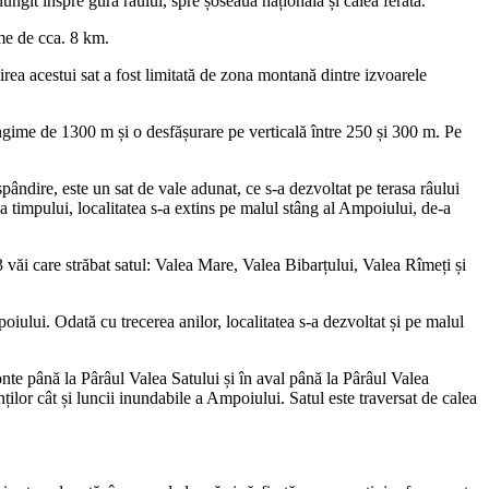
ngit înspre gura râului, spre șoseaua națională și calea ferată.
me de cca. 8 km.
ea acestui sat a fost limitată de zona montană dintre izvoarele
ungime de 1300 m și o desfășurare pe verticală între 250 și 300 m. Pe
pândire, este un sat de vale adunat, ce s-a dezvoltat pe terasa râului
a timpului, localitatea s-a extins pe malul stâng al Ampoiului, de-a
3 văi care străbat satul: Valea Mare, Valea Bibarțului, Valea Rîmeți și
poiului. Odată cu trecerea anilor, localitatea s-a dezvoltat și pe malul
nte până la Pârâul Valea Satului și în aval până la Pârâul Valea
ților cât și luncii inundabile a Ampoiului. Satul este traversat de calea