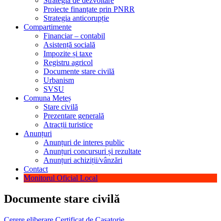
Strategia de dezvoltare
Proiecte finanțate prin PNRR
Strategia anticorupție
Compartimente
Financiar – contabil
Asistență socială
Impozite și taxe
Registru agricol
Documente stare civilă
Urbanism
SVSU
Comuna Meteș
Stare civilă
Prezentare generală
Atracții turistice
Anunțuri
Anunțuri de interes public
Anunțuri concursuri și rezultate
Anunțuri achiziții/vânzări
Contact
Monitorul Oficial Local
Documente stare civilă
Cerere eliberare Certificat de Casatorie