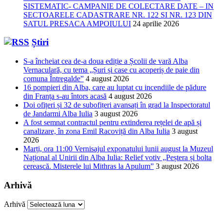
SISTEMATIC- CAMPANIE DE COLECTARE DATE – IN
SECTOARELE CADASTRARE NR. 122 SI NR. 123 DIN
SATUL PRESACA AMPOIULUI
24 aprilie 2026
Știri
S-a încheiat cea de-a doua ediție a Școlii de vară Alba
Vernaculară, cu tema „Șuri și case cu acoperiș de paie din
comuna Întregalde”
4 august 2026
16 pompieri din Alba, care au luptat cu incendiile de pădure
din Franța s-au întors acasă
4 august 2026
Doi ofițeri și 32 de subofițeri avansați în grad la Inspectoratul
de Jandarmi Alba Iulia
3 august 2026
A fost semnat contractul pentru extinderea rețelei de apă și
canalizare, în zona Emil Racoviță din Alba Iulia
3 august
2026
Marți, ora 11:00 Vernisajul exponatului lunii august la Muzeul
Național al Unirii din Alba Iulia: Relief votiv „Peștera și bolta
cerească. Misterele lui Mithras la Apulum”
3 august 2026
Arhivă
Arhivă