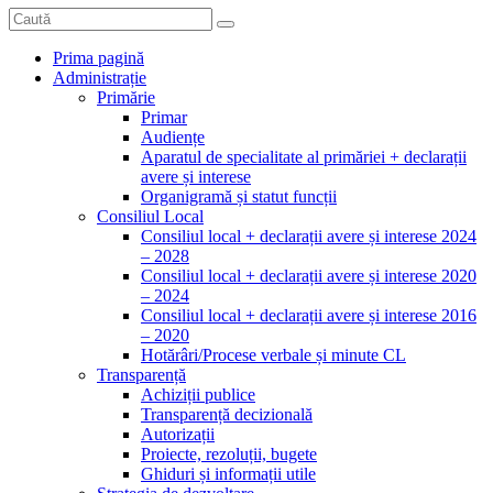
Prima pagină
Administrație
Primărie
Primar
Audiențe
Aparatul de specialitate al primăriei + declarații
avere și interese
Organigramă și statut funcții
Consiliul Local
Consiliul local + declarații avere și interese 2024
– 2028
Consiliul local + declarații avere și interese 2020
– 2024
Consiliul local + declarații avere și interese 2016
– 2020
Hotărâri/Procese verbale și minute CL
Transparență
Achiziții publice
Transparență decizională
Autorizații
Proiecte, rezoluții, bugete
Ghiduri și informații utile