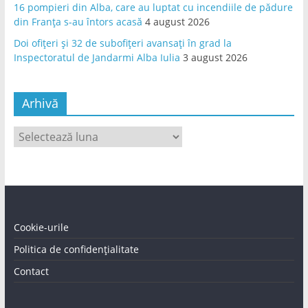
16 pompieri din Alba, care au luptat cu incendiile de pădure
din Franța s-au întors acasă
4 august 2026
Doi ofițeri și 32 de subofițeri avansați în grad la
Inspectoratul de Jandarmi Alba Iulia
3 august 2026
Arhivă
Arhivă
Cookie-urile
Politica de confidențialitate
Contact