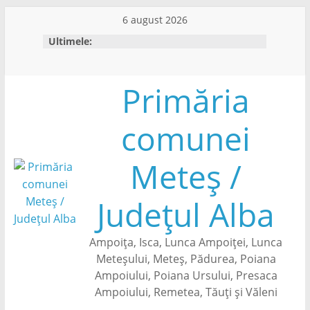
Skip
6 august 2026
to
Ultimele:
content
Primăria
comunei
Meteș /
Județul Alba
Ampoița, Isca, Lunca Ampoiței, Lunca
Meteșului, Meteș, Pădurea, Poiana
Ampoiului, Poiana Ursului, Presaca
Ampoiului, Remetea, Tăuți și Văleni