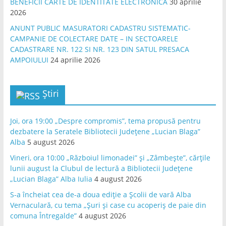
BENEFICII CARTE DE IDENTITATE ELECTRONICA
30 aprilie
2026
ANUNT PUBLIC MASURATORI CADASTRU SISTEMATIC-
CAMPANIE DE COLECTARE DATE – IN SECTOARELE
CADASTRARE NR. 122 SI NR. 123 DIN SATUL PRESACA
AMPOIULUI
24 aprilie 2026
Știri
Joi, ora 19:00 „Despre compromis”, tema propusă pentru
dezbatere la Seratele Bibliotecii Județene „Lucian Blaga”
Alba
5 august 2026
Vineri, ora 10:00 „Războiul limonadei” și „Zâmbește”, cărțile
lunii august la Clubul de lectură a Bibliotecii Județene
„Lucian Blaga” Alba Iulia
4 august 2026
S-a încheiat cea de-a doua ediție a Școlii de vară Alba
Vernaculară, cu tema „Șuri și case cu acoperiș de paie din
comuna Întregalde”
4 august 2026