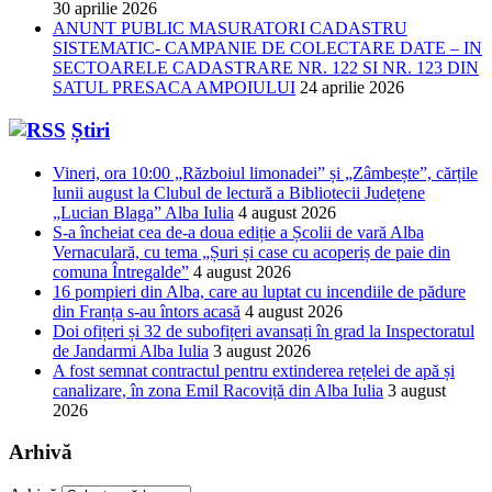
30 aprilie 2026
ANUNT PUBLIC MASURATORI CADASTRU
SISTEMATIC- CAMPANIE DE COLECTARE DATE – IN
SECTOARELE CADASTRARE NR. 122 SI NR. 123 DIN
SATUL PRESACA AMPOIULUI
24 aprilie 2026
Știri
Vineri, ora 10:00 „Războiul limonadei” și „Zâmbește”, cărțile
lunii august la Clubul de lectură a Bibliotecii Județene
„Lucian Blaga” Alba Iulia
4 august 2026
S-a încheiat cea de-a doua ediție a Școlii de vară Alba
Vernaculară, cu tema „Șuri și case cu acoperiș de paie din
comuna Întregalde”
4 august 2026
16 pompieri din Alba, care au luptat cu incendiile de pădure
din Franța s-au întors acasă
4 august 2026
Doi ofițeri și 32 de subofițeri avansați în grad la Inspectoratul
de Jandarmi Alba Iulia
3 august 2026
A fost semnat contractul pentru extinderea rețelei de apă și
canalizare, în zona Emil Racoviță din Alba Iulia
3 august
2026
Arhivă