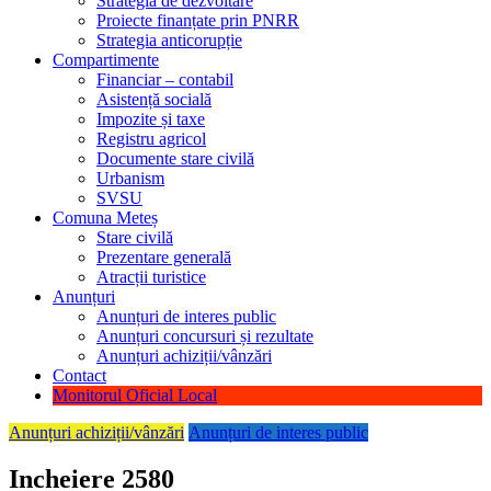
Strategia de dezvoltare
Proiecte finanțate prin PNRR
Strategia anticorupție
Compartimente
Financiar – contabil
Asistență socială
Impozite și taxe
Registru agricol
Documente stare civilă
Urbanism
SVSU
Comuna Meteș
Stare civilă
Prezentare generală
Atracții turistice
Anunțuri
Anunțuri de interes public
Anunțuri concursuri și rezultate
Anunțuri achiziții/vânzări
Contact
Monitorul Oficial Local
Anunțuri achiziții/vânzări
Anunțuri de interes public
Incheiere 2580