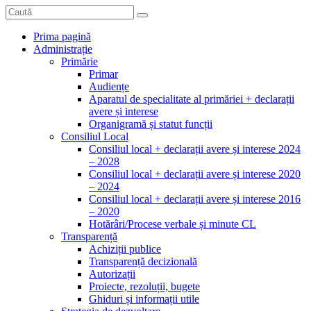
Prima pagină
Administrație
Primărie
Primar
Audiențe
Aparatul de specialitate al primăriei + declarații
avere și interese
Organigramă și statut funcții
Consiliul Local
Consiliul local + declarații avere și interese 2024
– 2028
Consiliul local + declarații avere și interese 2020
– 2024
Consiliul local + declarații avere și interese 2016
– 2020
Hotărâri/Procese verbale și minute CL
Transparență
Achiziții publice
Transparență decizională
Autorizații
Proiecte, rezoluții, bugete
Ghiduri și informații utile