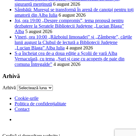
siguranță menținută
6 august 2026
Sâmbătă: Mureșul se transformă în arenă de canotaj pentru toți
amatorii din Alba Iulia
6 august 2026
Joi, ora 19:00 „Despre compromis”, tema propusă pentru
dezbatere la Seratele Bibliotecii Județene „Lucian Blaga”
Alba
5 august 2026
Vineri, ora 10:00 „Războiul limonadei” și „Zâmbește”, cărțile
lunii august la Clubul de lectură a Bibliotecii Județene
„Lucian Blaga” Alba Iulia
4 august 2026
S-a încheiat cea de-a doua ediție a Școlii de vară Alba
Vernaculară, cu tema „Șuri și case cu acoperiș de paie din
comuna Întregalde”
4 august 2026
Arhivă
Arhivă
Cookie-urile
Politica de confidențialitate
Contact