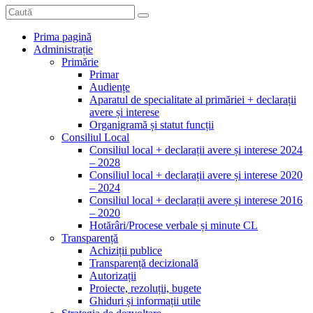
Prima pagină
Administrație
Primărie
Primar
Audiențe
Aparatul de specialitate al primăriei + declarații
avere și interese
Organigramă și statut funcții
Consiliul Local
Consiliul local + declarații avere și interese 2024
– 2028
Consiliul local + declarații avere și interese 2020
– 2024
Consiliul local + declarații avere și interese 2016
– 2020
Hotărâri/Procese verbale și minute CL
Transparență
Achiziții publice
Transparență decizională
Autorizații
Proiecte, rezoluții, bugete
Ghiduri și informații utile