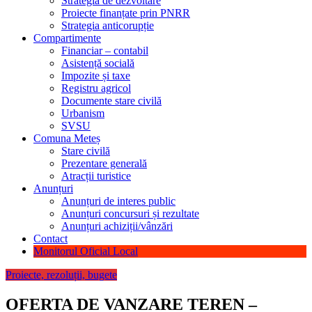
Strategia de dezvoltare
Proiecte finanțate prin PNRR
Strategia anticorupție
Compartimente
Financiar – contabil
Asistență socială
Impozite și taxe
Registru agricol
Documente stare civilă
Urbanism
SVSU
Comuna Meteș
Stare civilă
Prezentare generală
Atracții turistice
Anunțuri
Anunțuri de interes public
Anunțuri concursuri și rezultate
Anunțuri achiziții/vânzări
Contact
Monitorul Oficial Local
Proiecte, rezoluții, bugete
OFERTA DE VANZARE TEREN –