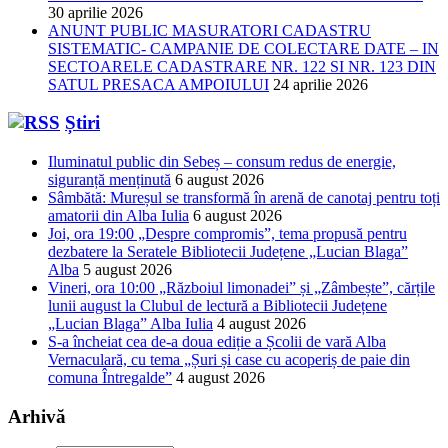
30 aprilie 2026
ANUNT PUBLIC MASURATORI CADASTRU
SISTEMATIC- CAMPANIE DE COLECTARE DATE – IN
SECTOARELE CADASTRARE NR. 122 SI NR. 123 DIN
SATUL PRESACA AMPOIULUI
24 aprilie 2026
Știri
Iluminatul public din Sebeș – consum redus de energie,
siguranță menținută
6 august 2026
Sâmbătă: Mureșul se transformă în arenă de canotaj pentru toți
amatorii din Alba Iulia
6 august 2026
Joi, ora 19:00 „Despre compromis”, tema propusă pentru
dezbatere la Seratele Bibliotecii Județene „Lucian Blaga”
Alba
5 august 2026
Vineri, ora 10:00 „Războiul limonadei” și „Zâmbește”, cărțile
lunii august la Clubul de lectură a Bibliotecii Județene
„Lucian Blaga” Alba Iulia
4 august 2026
S-a încheiat cea de-a doua ediție a Școlii de vară Alba
Vernaculară, cu tema „Șuri și case cu acoperiș de paie din
comuna Întregalde”
4 august 2026
Arhivă