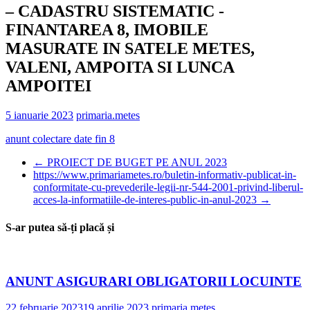
– CADASTRU SISTEMATIC -
FINANTAREA 8, IMOBILE
MASURATE IN SATELE METES,
VALENI, AMPOITA SI LUNCA
AMPOITEI
5 ianuarie 2023
primaria.metes
anunt colectare date fin 8
←
PROIECT DE BUGET PE ANUL 2023
https://www.primariametes.ro/buletin-informativ-publicat-in-
conformitate-cu-prevederile-legii-nr-544-2001-privind-liberul-
acces-la-informatiile-de-interes-public-in-anul-2023
→
S-ar putea să-ți placă și
ANUNT ASIGURARI OBLIGATORII LOCUINTE
22 februarie 2023
19 aprilie 2023
primaria.metes