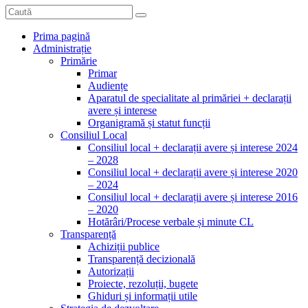
Prima pagină
Administrație
Primărie
Primar
Audiențe
Aparatul de specialitate al primăriei + declarații
avere și interese
Organigramă și statut funcții
Consiliul Local
Consiliul local + declarații avere și interese 2024
– 2028
Consiliul local + declarații avere și interese 2020
– 2024
Consiliul local + declarații avere și interese 2016
– 2020
Hotărâri/Procese verbale și minute CL
Transparență
Achiziții publice
Transparență decizională
Autorizații
Proiecte, rezoluții, bugete
Ghiduri și informații utile