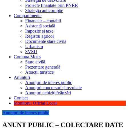
Strategia de dezvoltare
Proiecte finanțate prin PNRR
Strategia anticorupție
Compartimente
Financiar – contabil
Asistență socială
Impozite și taxe
Registru agricol
Documente stare civilă
Urbanism
SVSU
Comuna Meteș
Stare civilă
Prezentare generală
Atracții turistice
Anunțuri
Anunțuri de interes public
Anunțuri concursuri și rezultate
Anunțuri achiziții/vânzări
Contact
Monitorul Oficial Local
Anunțuri de interes public
ANUNT PUBLIC – COLECTARE DATE