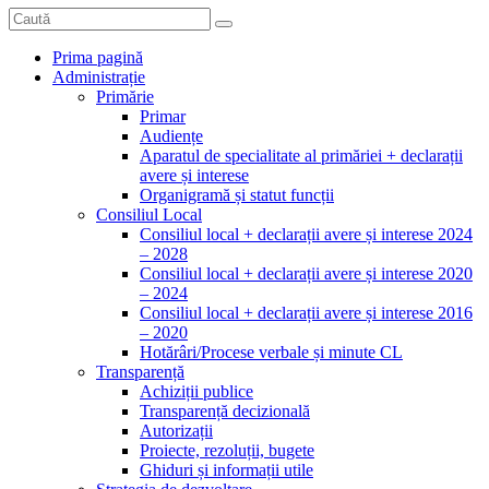
Prima pagină
Administrație
Primărie
Primar
Audiențe
Aparatul de specialitate al primăriei + declarații
avere și interese
Organigramă și statut funcții
Consiliul Local
Consiliul local + declarații avere și interese 2024
– 2028
Consiliul local + declarații avere și interese 2020
– 2024
Consiliul local + declarații avere și interese 2016
– 2020
Hotărâri/Procese verbale și minute CL
Transparență
Achiziții publice
Transparență decizională
Autorizații
Proiecte, rezoluții, bugete
Ghiduri și informații utile