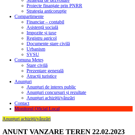
Strategia de dezvoltare
Proiecte finanțate prin PNRR
Strategia anticorupție
Compartimente
Financiar – contabil
Asistență socială
Impozite și taxe
Registru agricol
Documente stare civilă
Urbanism
SVSU
Comuna Meteș
Stare civilă
Prezentare generală
Atracții turistice
Anunțuri
Anunțuri de interes public
Anunțuri concursuri și rezultate
Anunțuri achiziții/vânzări
Contact
Monitorul Oficial Local
Anunțuri achiziții/vânzări
ANUNT VANZARE TEREN 22.02.2023