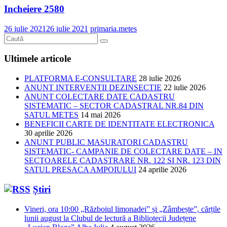
Incheiere 2580
26 iulie 2021
26 iulie 2021
primaria.metes
Ultimele articole
PLATFORMA E-CONSULTARE
28 iulie 2026
ANUNT INTERVENTII DEZINSECTIE
22 iulie 2026
ANUNT COLECTARE DATE CADASTRU
SISTEMATIC – SECTOR CADASTRAL NR.84 DIN
SATUL METES
14 mai 2026
BENEFICII CARTE DE IDENTITATE ELECTRONICA
30 aprilie 2026
ANUNT PUBLIC MASURATORI CADASTRU
SISTEMATIC- CAMPANIE DE COLECTARE DATE – IN
SECTOARELE CADASTRARE NR. 122 SI NR. 123 DIN
SATUL PRESACA AMPOIULUI
24 aprilie 2026
Știri
Vineri, ora 10:00 „Războiul limonadei” și „Zâmbește”, cărțile
lunii august la Clubul de lectură a Bibliotecii Județene