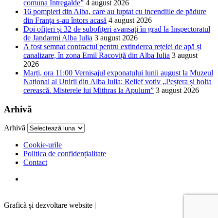
comuna Întregalde”
4 august 2026
16 pompieri din Alba, care au luptat cu incendiile de pădure
din Franța s-au întors acasă
4 august 2026
Doi ofițeri și 32 de subofițeri avansați în grad la Inspectoratul
de Jandarmi Alba Iulia
3 august 2026
A fost semnat contractul pentru extinderea rețelei de apă și
canalizare, în zona Emil Racoviță din Alba Iulia
3 august
2026
Marți, ora 11:00 Vernisajul exponatului lunii august la Muzeul
Național al Unirii din Alba Iulia: Relief votiv „Peștera și bolta
cerească. Misterele lui Mithras la Apulum”
3 august 2026
Arhivă
Arhivă
Cookie-urile
Politica de confidențialitate
Contact
Graficã și dezvoltare website |