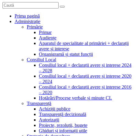
Prima pagină
Administrație
Primărie
Primar
Audiențe
Aparatul de specialitate al primăriei + declarații
avere și interese
Organigramă și statut funcții
Consiliul Local
Consiliul local + declarații avere și interese 2024
– 2028
Consiliul local + declarații avere și interese 2020
– 2024
Consiliul local + declarații avere și interese 2016
– 2020
Hotărâri/Procese verbale și minute CL
Transparență
Achiziții publice
Transparență decizională
Autorizații
Proiecte, rezoluții, bugete
Ghiduri și informații utile