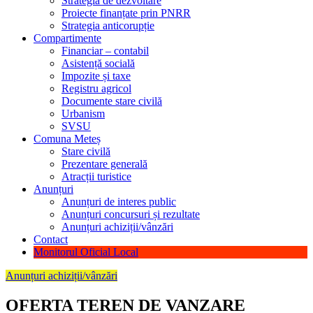
Strategia de dezvoltare
Proiecte finanțate prin PNRR
Strategia anticorupție
Compartimente
Financiar – contabil
Asistență socială
Impozite și taxe
Registru agricol
Documente stare civilă
Urbanism
SVSU
Comuna Meteș
Stare civilă
Prezentare generală
Atracții turistice
Anunțuri
Anunțuri de interes public
Anunțuri concursuri și rezultate
Anunțuri achiziții/vânzări
Contact
Monitorul Oficial Local
Anunțuri achiziții/vânzări
OFERTA TEREN DE VANZARE