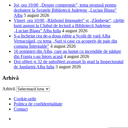
Joi, ora 19:00 „Despre compromis”, tema propusă pentru
dezbatere la Seratele Bibliotecii Județene „Lucian Blaga”
Alba
5 august 2026
Vineri, ora 10:00 „Războiul limonadei” și „Zâmbește”, cărțile
lunii august la Clubul de lectură a Bibliotecii Județene
„Lucian Blaga” Alba Iulia
4 august 2026
S-a încheiat cea de-a doua ediție a Școlii de vară Alba
Vernaculară, cu tema „Șuri și case cu acoperiș de paie din
comuna Întregalde”
4 august 2026
16 pompieri din Alba, care au luptat cu incendiile de pădure
din Franța s-au întors acasă
4 august 2026
Doi ofițeri și 32 de subofițeri avansați în grad la Inspectoratul
de Jandarmi Alba Iulia
3 august 2026
Arhivă
Arhivă
Cookie-urile
Politica de confidențialitate
Contact