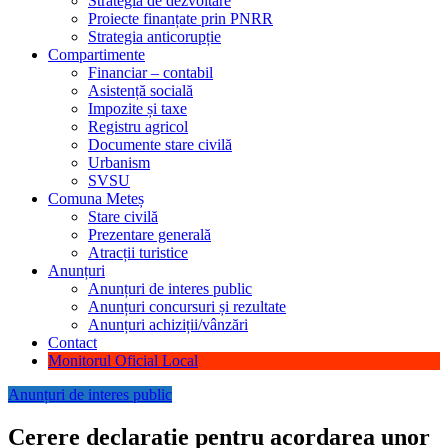
Strategia de dezvoltare
Proiecte finanțate prin PNRR
Strategia anticorupție
Compartimente
Financiar – contabil
Asistență socială
Impozite și taxe
Registru agricol
Documente stare civilă
Urbanism
SVSU
Comuna Meteș
Stare civilă
Prezentare generală
Atracții turistice
Anunțuri
Anunțuri de interes public
Anunțuri concursuri și rezultate
Anunțuri achiziții/vânzări
Contact
Monitorul Oficial Local
Anunțuri de interes public
Cerere declaratie pentru acordarea unor