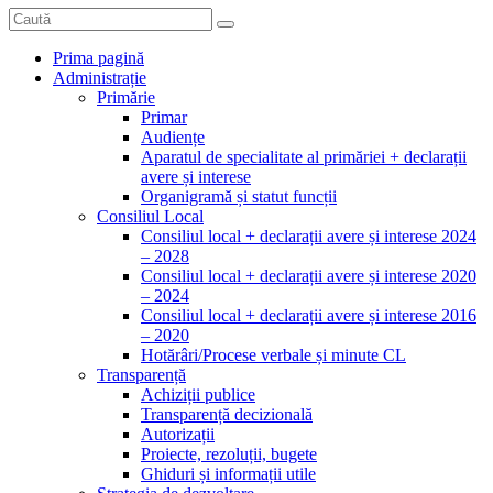
Prima pagină
Administrație
Primărie
Primar
Audiențe
Aparatul de specialitate al primăriei + declarații
avere și interese
Organigramă și statut funcții
Consiliul Local
Consiliul local + declarații avere și interese 2024
– 2028
Consiliul local + declarații avere și interese 2020
– 2024
Consiliul local + declarații avere și interese 2016
– 2020
Hotărâri/Procese verbale și minute CL
Transparență
Achiziții publice
Transparență decizională
Autorizații
Proiecte, rezoluții, bugete
Ghiduri și informații utile