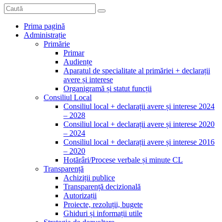
Prima pagină
Administrație
Primărie
Primar
Audiențe
Aparatul de specialitate al primăriei + declarații
avere și interese
Organigramă și statut funcții
Consiliul Local
Consiliul local + declarații avere și interese 2024
– 2028
Consiliul local + declarații avere și interese 2020
– 2024
Consiliul local + declarații avere și interese 2016
– 2020
Hotărâri/Procese verbale și minute CL
Transparență
Achiziții publice
Transparență decizională
Autorizații
Proiecte, rezoluții, bugete
Ghiduri și informații utile