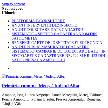
Skip to content
6 august 2026
Ultimele:
PLATFORMA E-CONSULTARE
ANUNT INTERVENTII DEZINSECTIE
ANUNT COLECTARE DATE CADASTRU
SISTEMATIC – SECTOR CADASTRAL NR.84 DIN
SATUL METES
BENEFICII CARTE DE IDENTITATE ELECTRONICA
ANUNT PUBLIC MASURATORI CADASTRU
SISTEMATIC- CAMPANIE DE COLECTARE DATE – IN
SECTOARELE CADASTRARE NR. 122 SI NR. 123 DIN
SATUL PRESACA AMPOIULUI
Primăria comunei Meteș / Județul Alba
Ampoița, Isca, Lunca Ampoiței, Lunca Meteșului, Meteș, Pădurea,
Poiana Ampoiului, Poiana Ursului, Presaca Ampoiului, Remetea,
Tăuți și Văleni