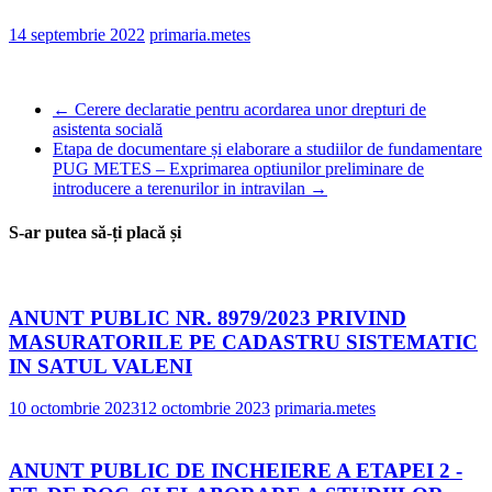
14 septembrie 2022
primaria.metes
←
Cerere declaratie pentru acordarea unor drepturi de
asistenta socială
Etapa de documentare și elaborare a studiilor de fundamentare
PUG METES – Exprimarea optiunilor preliminare de
introducere a terenurilor in intravilan
→
S-ar putea să-ți placă și
ANUNT PUBLIC NR. 8979/2023 PRIVIND
MASURATORILE PE CADASTRU SISTEMATIC
IN SATUL VALENI
10 octombrie 2023
12 octombrie 2023
primaria.metes
ANUNT PUBLIC DE INCHEIERE A ETAPEI 2 -