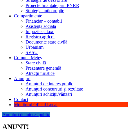
Strategia de dezvoltare
Proiecte finanțate prin PNRR
Strategia anticorupție
Compartimente
Financiar – contabil
Asistență socială
Impozite și taxe
Registru agricol
Documente stare civilă
Urbanism
SVSU
Comuna Meteș
Stare civilă
Prezentare generală
Atracții turistice
Anunțuri
Anunțuri de interes public
Anunțuri concursuri și rezultate
Anunțuri achiziții/vânzări
Contact
Monitorul Oficial Local
Anunțuri de interes public
ANUNT!