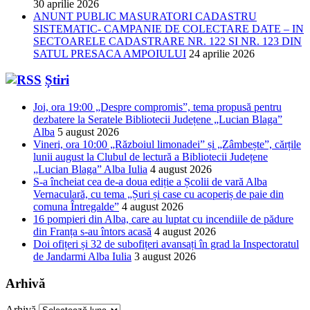
30 aprilie 2026
ANUNT PUBLIC MASURATORI CADASTRU
SISTEMATIC- CAMPANIE DE COLECTARE DATE – IN
SECTOARELE CADASTRARE NR. 122 SI NR. 123 DIN
SATUL PRESACA AMPOIULUI
24 aprilie 2026
Știri
Joi, ora 19:00 „Despre compromis”, tema propusă pentru
dezbatere la Seratele Bibliotecii Județene „Lucian Blaga”
Alba
5 august 2026
Vineri, ora 10:00 „Războiul limonadei” și „Zâmbește”, cărțile
lunii august la Clubul de lectură a Bibliotecii Județene
„Lucian Blaga” Alba Iulia
4 august 2026
S-a încheiat cea de-a doua ediție a Școlii de vară Alba
Vernaculară, cu tema „Șuri și case cu acoperiș de paie din
comuna Întregalde”
4 august 2026
16 pompieri din Alba, care au luptat cu incendiile de pădure
din Franța s-au întors acasă
4 august 2026
Doi ofițeri și 32 de subofițeri avansați în grad la Inspectoratul
de Jandarmi Alba Iulia
3 august 2026
Arhivă
Arhivă