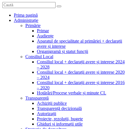
Prima pagină
Administrație
Primărie
Primar
Audiențe
Aparatul de specialitate al primăriei + declarații
avere și interese
Organigramă și statut funcții
Consiliul Local
Consiliul local + declarații avere și interese 2024
– 2028
Consiliul local + declarații avere și interese 2020
– 2024
Consiliul local + declarații avere și interese 2016
– 2020
Hotărâri/Procese verbale și minute CL
Transparență
Achiziții publice
Transparență decizională
Autorizații
Proiecte, rezoluții, bugete
Ghiduri și informații utile