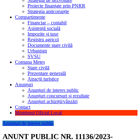
Strategia de dezvoltare
Proiecte finanțate prin PNRR
Strategia anticorupție
Compartimente
Financiar – contabil
Asistență socială
Impozite și taxe
Registru agricol
Documente stare civilă
Urbanism
SVSU
Comuna Meteș
Stare civilă
Prezentare generală
Atracții turistice
Anunțuri
Anunțuri de interes public
Anunțuri concursuri și rezultate
Anunțuri achiziții/vânzări
Contact
Monitorul Oficial Local
Anunțuri de interes public
ANUNT PUBLIC NR. 11136/2023-