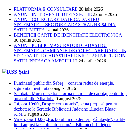
PLATFORMA E-CONSULTARE
28 iulie 2026
ANUNT INTERVENTII DEZINSECTIE
22 iulie 2026
ANUNT COLECTARE DATE CADASTRU
SISTEMATIC – SECTOR CADASTRAL NR.84 DIN
SATUL METES
14 mai 2026
BENEFICII CARTE DE IDENTITATE ELECTRONICA
30 aprilie 2026
ANUNT PUBLIC MASURATORI CADASTRU
SISTEMATIC- CAMPANIE DE COLECTARE DATE – IN
SECTOARELE CADASTRARE NR. 122 SI NR. 123 DIN
SATUL PRESACA AMPOIULUI
24 aprilie 2026
Știri
Iluminatul public din Sebeș – consum redus de energie,
siguranță menținută
6 august 2026
Sâmbătă: Mureșul se transformă în arenă de canotaj pentru toți
amatorii din Alba Iulia
6 august 2026
Joi, ora 19:00 „Despre compromis”, tema propusă pentru
dezbatere la Seratele Bibliotecii Județene „Lucian Blaga”
Alba
5 august 2026
Vineri, ora 10:00 „Războiul limonadei” și „Zâmbește”, cărțile
lunii august la Clubul de lectură a Bibliotecii Județene