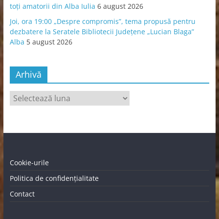
toți amatorii din Alba Iulia
6 august 2026
Joi, ora 19:00 „Despre compromis”, tema propusă pentru
dezbatere la Seratele Bibliotecii Județene „Lucian Blaga”
Alba
5 august 2026
Arhivă
Arhivă
Cookie-urile
Politica de confidențialitate
Contact