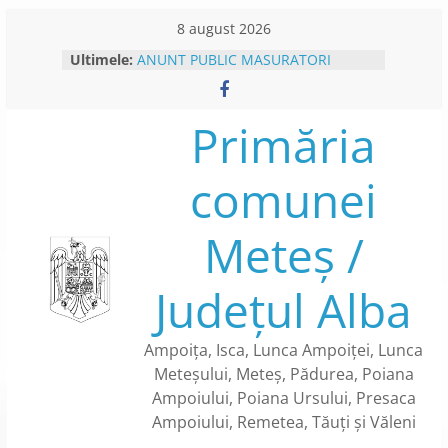
Skip
8 august 2026
to
Ultimele:
ANUNT PUBLIC MASURATORI
content
CADASTRU SISTEMATIC- CAMPANIE
DE COLECTARE DATE – IN
SECTOARELE CADASTRARE NR. 122
Primăria
SI NR. 123 DIN SATUL PRESACA
AMPOIULUI
comunei
PLATFORMA E-CONSULTARE
ANUNT INTERVENTII DEZINSECTIE
ANUNT COLECTARE DATE
Meteș /
CADASTRU SISTEMATIC – SECTOR
CADASTRAL NR.84 DIN SATUL
METES
Județul Alba
BENEFICII CARTE DE IDENTITATE
ELECTRONICA
Ampoița, Isca, Lunca Ampoiței, Lunca
Meteșului, Meteș, Pădurea, Poiana
Ampoiului, Poiana Ursului, Presaca
Ampoiului, Remetea, Tăuți și Văleni