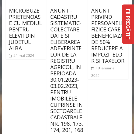
MICROBUZE
ANUNT -
ANUNT
FII PREGĂTIT
PRIETENOAS
CADASTRU
PRIVIND
E CU MEDIUL
SISTEMATIC-
PERSOANELE
PENTRU
COLECTARE
FIZICE CARE
ELEVII DIN
DATE SI
BENEFICIAZA
JUDETUL
ELIBERAREA
DE 50%
ALBA
ADEVERINTE
REDUCERE A
LOR DE LA
IMPOZITELO
24 mai 2024
REGISTRU
R SI TAXELOR
AGRICOL, IN
10 ianuarie
PERIOADA
2025
30.01.2023-
03.02.2023,
PENTRU
IMOBILELE
CUPRINSE IN
SECTOARELE
CADASTRALE
NR. 198, 173,
174, 201, 168