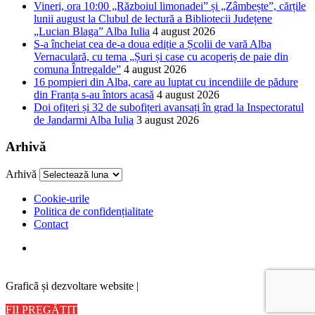
Vineri, ora 10:00 „Războiul limonadei” și „Zâmbește”, cărțile
lunii august la Clubul de lectură a Bibliotecii Județene
„Lucian Blaga” Alba Iulia
4 august 2026
S-a încheiat cea de-a doua ediție a Școlii de vară Alba
Vernaculară, cu tema „Șuri și case cu acoperiș de paie din
comuna Întregalde”
4 august 2026
16 pompieri din Alba, care au luptat cu incendiile de pădure
din Franța s-au întors acasă
4 august 2026
Doi ofițeri și 32 de subofițeri avansați în grad la Inspectoratul
de Jandarmi Alba Iulia
3 august 2026
Arhivă
Arhivă
Cookie-urile
Politica de confidențialitate
Contact
Graficã și dezvoltare website |
FII PREGĂTIT