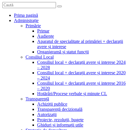
Prima pagină
Administrație
Primărie
Primar
Audiențe
Aparatul de specialitate al primăriei + declarații
avere și interese
Organigramă și statut funcții
Consiliul Local
Consiliul local + declarații avere și interese 2024
– 2028
Consiliul local + declarații avere și interese 2020
– 2024
Consiliul local + declarații avere și interese 2016
– 2020
Hotărâri/Procese verbale și minute CL
Transparență
Achiziții publice
Transparență decizională
Autorizații
Proiecte, rezoluții, bugete
Ghiduri și informații utile