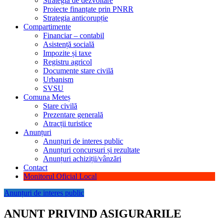
Strategia de dezvoltare
Proiecte finanțate prin PNRR
Strategia anticorupție
Compartimente
Financiar – contabil
Asistență socială
Impozite și taxe
Registru agricol
Documente stare civilă
Urbanism
SVSU
Comuna Meteș
Stare civilă
Prezentare generală
Atracții turistice
Anunțuri
Anunțuri de interes public
Anunțuri concursuri și rezultate
Anunțuri achiziții/vânzări
Contact
Monitorul Oficial Local
Anunțuri de interes public
ANUNT PRIVIND ASIGURARILE