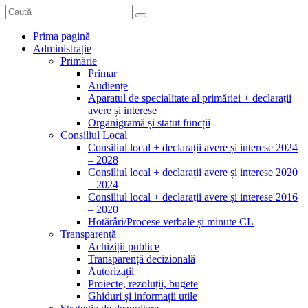
Prima pagină
Administrație
Primărie
Primar
Audiențe
Aparatul de specialitate al primăriei + declarații
avere și interese
Organigramă și statut funcții
Consiliul Local
Consiliul local + declarații avere și interese 2024
– 2028
Consiliul local + declarații avere și interese 2020
– 2024
Consiliul local + declarații avere și interese 2016
– 2020
Hotărâri/Procese verbale și minute CL
Transparență
Achiziții publice
Transparență decizională
Autorizații
Proiecte, rezoluții, bugete
Ghiduri și informații utile