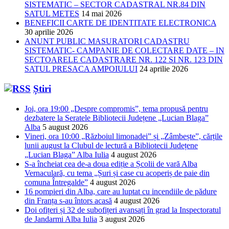
SISTEMATIC – SECTOR CADASTRAL NR.84 DIN
SATUL METES
14 mai 2026
BENEFICII CARTE DE IDENTITATE ELECTRONICA
30 aprilie 2026
ANUNT PUBLIC MASURATORI CADASTRU
SISTEMATIC- CAMPANIE DE COLECTARE DATE – IN
SECTOARELE CADASTRARE NR. 122 SI NR. 123 DIN
SATUL PRESACA AMPOIULUI
24 aprilie 2026
Știri
Joi, ora 19:00 „Despre compromis”, tema propusă pentru
dezbatere la Seratele Bibliotecii Județene „Lucian Blaga”
Alba
5 august 2026
Vineri, ora 10:00 „Războiul limonadei” și „Zâmbește”, cărțile
lunii august la Clubul de lectură a Bibliotecii Județene
„Lucian Blaga” Alba Iulia
4 august 2026
S-a încheiat cea de-a doua ediție a Școlii de vară Alba
Vernaculară, cu tema „Șuri și case cu acoperiș de paie din
comuna Întregalde”
4 august 2026
16 pompieri din Alba, care au luptat cu incendiile de pădure
din Franța s-au întors acasă
4 august 2026
Doi ofițeri și 32 de subofițeri avansați în grad la Inspectoratul
de Jandarmi Alba Iulia
3 august 2026