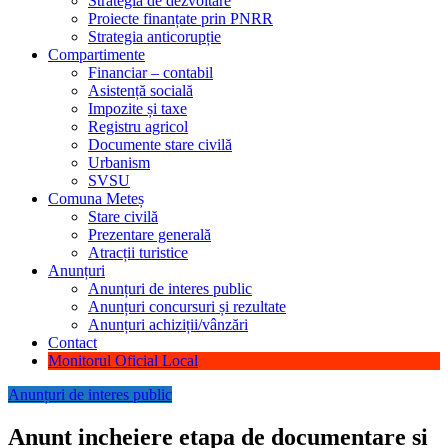
Strategia de dezvoltare
Proiecte finanțate prin PNRR
Strategia anticorupție
Compartimente
Financiar – contabil
Asistență socială
Impozite și taxe
Registru agricol
Documente stare civilă
Urbanism
SVSU
Comuna Meteș
Stare civilă
Prezentare generală
Atracții turistice
Anunțuri
Anunțuri de interes public
Anunțuri concursuri și rezultate
Anunțuri achiziții/vânzări
Contact
Monitorul Oficial Local
Anunțuri de interes public
Anunt incheiere etapa de documentare si