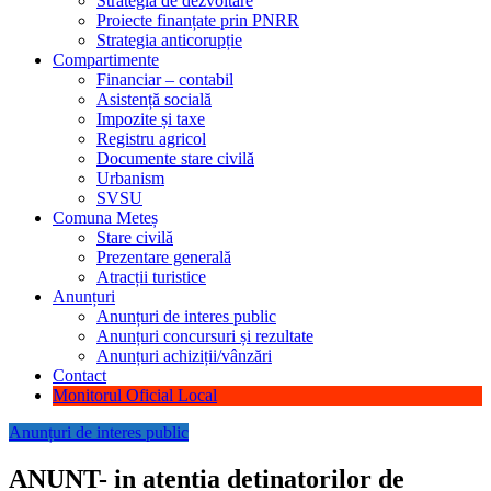
Strategia de dezvoltare
Proiecte finanțate prin PNRR
Strategia anticorupție
Compartimente
Financiar – contabil
Asistență socială
Impozite și taxe
Registru agricol
Documente stare civilă
Urbanism
SVSU
Comuna Meteș
Stare civilă
Prezentare generală
Atracții turistice
Anunțuri
Anunțuri de interes public
Anunțuri concursuri și rezultate
Anunțuri achiziții/vânzări
Contact
Monitorul Oficial Local
Anunțuri de interes public
ANUNT- in atentia detinatorilor de