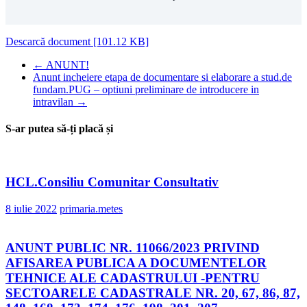
Descarcă document [101.12 KB]
←
ANUNT!
Anunt incheiere etapa de documentare si elaborare a stud.de
fundam.PUG – optiuni preliminare de introducere in
intravilan
→
S-ar putea să-ți placă și
HCL.Consiliu Comunitar Consultativ
8 iulie 2022
primaria.metes
ANUNT PUBLIC NR. 11066/2023 PRIVIND
AFISAREA PUBLICA A DOCUMENTELOR
TEHNICE ALE CADASTRULUI -PENTRU
SECTOARELE CADASTRALE NR. 20, 67, 86, 87,