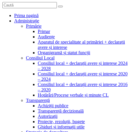
Prima pagină
Administrație
Primărie
Primar
Audiențe
Aparatul de specialitate al primăriei + declarații
avere și interese
Organigramă și statut funcții
Consiliul Local
Consiliul local + declarații avere și interese 2024
– 2028
Consiliul local + declarații avere și interese 2020
– 2024
Consiliul local + declarații avere și interese 2016
– 2020
Hotărâri/Procese verbale și minute CL
Transparență
Achiziții publice
Transparență decizională
Autorizații
Proiecte, rezoluții, bugete
Ghiduri și informații utile