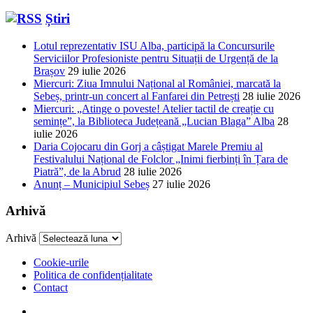
Știri
Lotul reprezentativ ISU Alba, participă la Concursurile
Serviciilor Profesioniste pentru Situații de Urgență de la
Brașov
29 iulie 2026
Miercuri: Ziua Imnului Național al României, marcată la
Sebeș, printr-un concert al Fanfarei din Petrești
28 iulie 2026
Miercuri: „Atinge o poveste! Atelier tactil de creație cu
semințe”, la Biblioteca Județeană „Lucian Blaga” Alba
28
iulie 2026
Daria Cojocaru din Gorj a câștigat Marele Premiu al
Festivalului Național de Folclor „Inimi fierbinți în Țara de
Piatră”, de la Abrud
28 iulie 2026
Anunț – Municipiul Sebeș
27 iulie 2026
Arhivă
Arhivă
Cookie-urile
Politica de confidențialitate
Contact