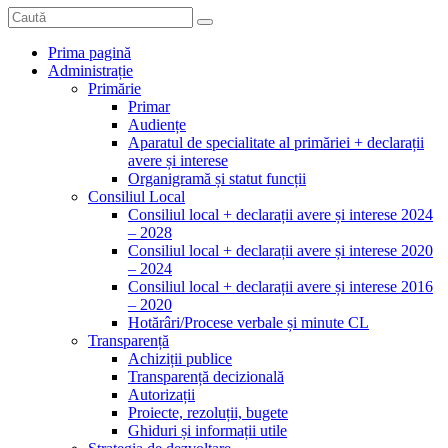
Prima pagină
Administrație
Primărie
Primar
Audiențe
Aparatul de specialitate al primăriei + declarații
avere și interese
Organigramă și statut funcții
Consiliul Local
Consiliul local + declarații avere și interese 2024
– 2028
Consiliul local + declarații avere și interese 2020
– 2024
Consiliul local + declarații avere și interese 2016
– 2020
Hotărâri/Procese verbale și minute CL
Transparență
Achiziții publice
Transparență decizională
Autorizații
Proiecte, rezoluții, bugete
Ghiduri și informații utile