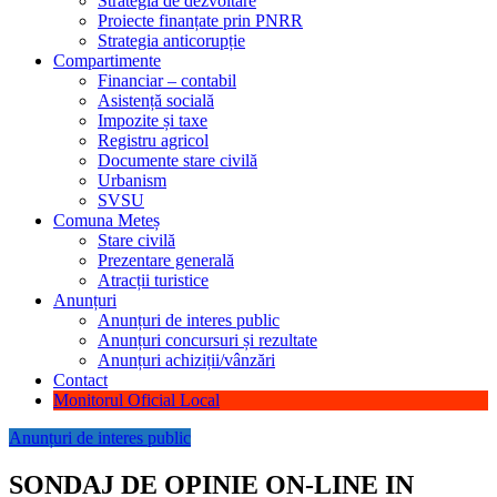
Strategia de dezvoltare
Proiecte finanțate prin PNRR
Strategia anticorupție
Compartimente
Financiar – contabil
Asistență socială
Impozite și taxe
Registru agricol
Documente stare civilă
Urbanism
SVSU
Comuna Meteș
Stare civilă
Prezentare generală
Atracții turistice
Anunțuri
Anunțuri de interes public
Anunțuri concursuri și rezultate
Anunțuri achiziții/vânzări
Contact
Monitorul Oficial Local
Anunțuri de interes public
SONDAJ DE OPINIE ON-LINE IN