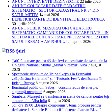
ANUNT INTERVENTII DEZINSECTIE
22 iulie 2026
ANUNT COLECTARE DATE CADASTRU
SISTEMATIC – SECTOR CADASTRAL NR.84 DIN
SATUL METES
14 mai 2026
BENEFICII CARTE DE IDENTITATE ELECTRONICA
30 aprilie 2026
ANUNT PUBLIC MASURATORI CADASTRU
SISTEMATIC- CAMPANIE DE COLECTARE DATE – IN
SECTOARELE CADASTRARE NR. 122 SI NR. 123 DIN
SATUL PRESACA AMPOIULUI
24 aprilie 2026
Știri
Tabără la mare pentru 43 de elevi cu rezultate deosebite de la
Colegiul Național Militar „Mihai Viteazul” Alba
7 august
2026
Spectacole susținute de Trupa Skepsis la Festivalul
„Săptămâna Haferland” și ” Teutonic Fest”, desfășurate în
județul Brașov
6 august 2026
Iluminatul public din Sebeș – consum redus de energie,
siguranță menținută
6 august 2026
Sâmbătă: Mureșul se transformă în arenă de canotaj pentru toți
amatorii din Alba Iulia
6 august 2026
Joi, ora 19:00 „Despre compromis”, tema propusă pentru
dezbatere la Seratele Bibliotecii Județene „Lucian Blaga”