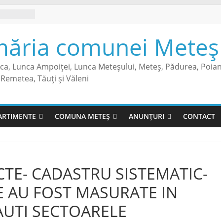
măria comunei Meteș 
sca, Lunca Ampoiței, Lunca Meteșului, Meteș, Pădurea, Poia
Remetea, Tăuți și Văleni
RTIMENTE
COMUNA METEȘ
ANUNȚURI
CONTACT
TE- CADASTRU SISTEMATIC-
E AU FOST MASURATE IN
AUTI SECTOARELE