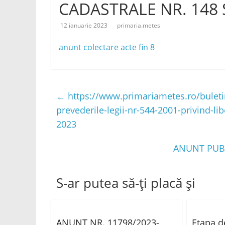
CADASTRALE NR. 148 S
12 ianuarie 2023
primaria.metes
anunt colectare acte fin 8
←
https://www.primariametes.ro/buletin
prevederile-legii-nr-544-2001-privind-lib
2023
ANUNT PUBL
S-ar putea să-ți placă și
ANUNT NR. 11798/2023-
Etapa d