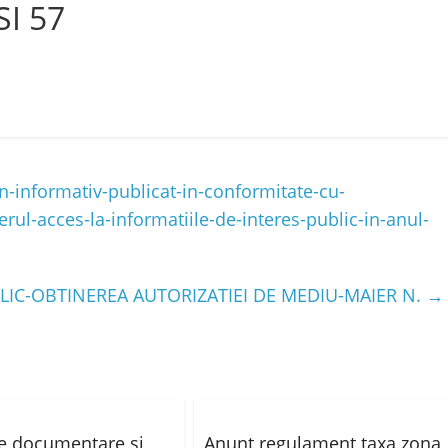
I 57
-informativ-publicat-in-conformitate-cu-
erul-acces-la-informatiile-de-interes-public-in-anul-
IC-OBTINEREA AUTORIZATIEI DE MEDIU-MAIER N.
→
e documentare și
Anunt regulament taxa zona