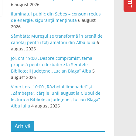
6 august 2026
Iluminatul public din Sebeș – consum redus
de energie, siguranță menținută
6 august
2026
Sâmbătă: Mureșul se transformă în arenă de
canotaj pentru toți amatorii din Alba Iulia
6
august 2026
Joi, ora 19:00 „Despre compromis”, tema
propusă pentru dezbatere la Seratele
Bibliotecii Județene „Lucian Blaga” Alba
5
august 2026
Vineri, ora 10:00 „Războiul limonadei” și
„Zâmbește”, cărțile lunii august la Clubul de
lectură a Bibliotecii Județene „Lucian Blaga”
Alba Iulia
4 august 2026
Arhivă