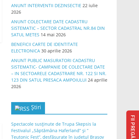
ANUNT INTERVENTII DEZINSECTIE
22 iulie
2026
ANUNT COLECTARE DATE CADASTRU
SISTEMATIC – SECTOR CADASTRAL NR.84 DIN
SATUL METES
14 mai 2026
BENEFICII CARTE DE IDENTITATE
ELECTRONICA
30 aprilie 2026
ANUNT PUBLIC MASURATORI CADASTRU
SISTEMATIC- CAMPANIE DE COLECTARE DATE
– IN SECTOARELE CADASTRARE NR. 122 SI NR.
123 DIN SATUL PRESACA AMPOIULUI
24 aprilie
2026
Știri
FII PREGĂTIT
Spectacole susținute de Trupa Skepsis la
Festivalul „Săptămâna Haferland” și ”
Teutonic Fest”, desfășurate în județul Brașov