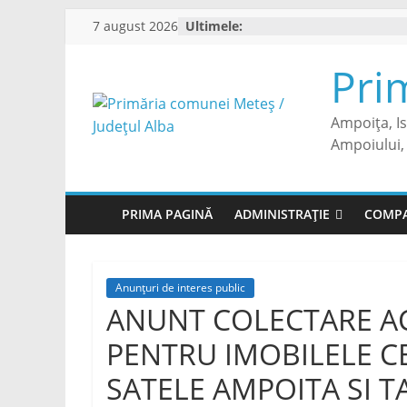
Skip
7 august 2026
Ultimele:
to
content
Pri
Ampoița, I
Ampoiului, 
PRIMA PAGINĂ
ADMINISTRAȚIE
COMPA
Anunțuri de interes public
ANUNT COLECTARE AC
PENTRU IMOBILELE C
SATELE AMPOITA SI T