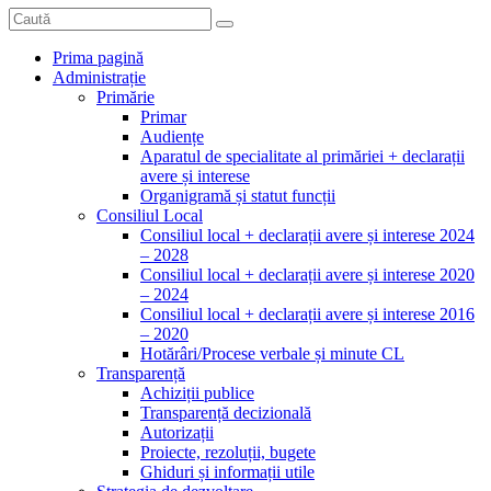
Prima pagină
Administrație
Primărie
Primar
Audiențe
Aparatul de specialitate al primăriei + declarații
avere și interese
Organigramă și statut funcții
Consiliul Local
Consiliul local + declarații avere și interese 2024
– 2028
Consiliul local + declarații avere și interese 2020
– 2024
Consiliul local + declarații avere și interese 2016
– 2020
Hotărâri/Procese verbale și minute CL
Transparență
Achiziții publice
Transparență decizională
Autorizații
Proiecte, rezoluții, bugete
Ghiduri și informații utile