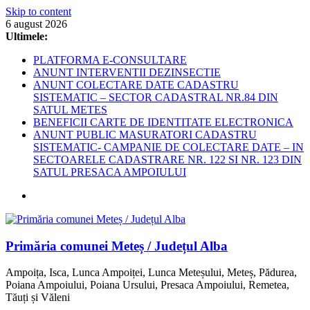
Skip to content
6 august 2026
Ultimele:
PLATFORMA E-CONSULTARE
ANUNT INTERVENTII DEZINSECTIE
ANUNT COLECTARE DATE CADASTRU
SISTEMATIC – SECTOR CADASTRAL NR.84 DIN
SATUL METES
BENEFICII CARTE DE IDENTITATE ELECTRONICA
ANUNT PUBLIC MASURATORI CADASTRU
SISTEMATIC- CAMPANIE DE COLECTARE DATE – IN
SECTOARELE CADASTRARE NR. 122 SI NR. 123 DIN
SATUL PRESACA AMPOIULUI
Primăria comunei Meteș / Județul Alba
Ampoița, Isca, Lunca Ampoiței, Lunca Meteșului, Meteș, Pădurea,
Poiana Ampoiului, Poiana Ursului, Presaca Ampoiului, Remetea,
Tăuți și Văleni