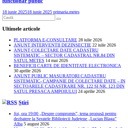
functionar public
18 iunie 2025
18 iunie 2025
primaria.metes
Ultimele articole
PLATFORMA E-CONSULTARE
28 iulie 2026
ANUNT INTERVENTII DEZINSECTIE
22 iulie 2026
ANUNT COLECTARE DATE CADASTRU
SISTEMATIC – SECTOR CADASTRAL NR.84 DIN
SATUL METES
14 mai 2026
BENEFICII CARTE DE IDENTITATE ELECTRONICA
30 aprilie 2026
ANUNT PUBLIC MASURATORI CADASTRU
SISTEMATIC- CAMPANIE DE COLECTARE DATE – IN
SECTOARELE CADASTRARE NR. 122 SI NR. 123 DIN
SATUL PRESACA AMPOIULUI
24 aprilie 2026
Știri
Joi, ora 19:00 „Despre compromis”, tema propusă pentru
dezbatere la Seratele Bibliotecii Județene „Lucian Blaga”
Alba
5 august 2026