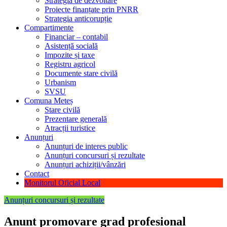
Strategia de dezvoltare
Proiecte finanțate prin PNRR
Strategia anticorupție
Compartimente
Financiar – contabil
Asistență socială
Impozite și taxe
Registru agricol
Documente stare civilă
Urbanism
SVSU
Comuna Meteș
Stare civilă
Prezentare generală
Atracții turistice
Anunțuri
Anunțuri de interes public
Anunțuri concursuri și rezultate
Anunțuri achiziții/vânzări
Contact
Monitorul Oficial Local
Anunțuri concursuri și rezultate
Anunt promovare grad profesional