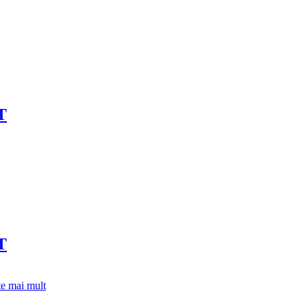
T
T
te mai mult