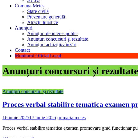
SVSU
Comuna Meteș
Stare civilă
Prezentare generală
Atracții turistice
Anunțuri
Anunțuri de interes public
Anunțuri concursuri și rezultate
Anunțuri achiziții/vânzări
Contact
Monitorul Oficial Local
Anunțuri concursuri și rezultat
Anunțuri concursuri și rezultate
Proces verbal stabilire tematica examen p
16 iunie 2025
17 iunie 2025
primaria.metes
Proces verbal stabilire tematica examen promovare grad functionar pu