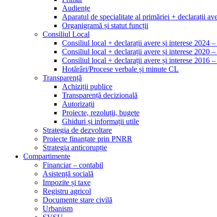
Audiențe
Aparatul de specialitate al primăriei + declarații ave
Organigramă și statut funcții
Consiliul Local
Consiliul local + declarații avere și interese 2024 
Consiliul local + declarații avere și interese 2020 
Consiliul local + declarații avere și interese 2016 
Hotărâri/Procese verbale și minute CL
Transparență
Achiziții publice
Transparență decizională
Autorizații
Proiecte, rezoluții, bugete
Ghiduri și informații utile
Strategia de dezvoltare
Proiecte finanțate prin PNRR
Strategia anticorupție
Compartimente
Financiar – contabil
Asistență socială
Impozite și taxe
Registru agricol
Documente stare civilă
Urbanism