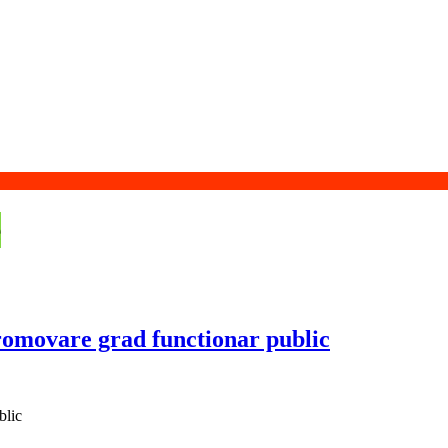
e
romovare grad functionar public
blic