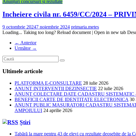
Anunțuri concursuri și rezultate
Incheiere civila nr. 6459/CC/2024 –
9 octombrie 2024
7 noiembrie 2024
primaria.metes
Loading... Taking too long? Reload document | Open in new tab De
← Anterior
Următor →
Ultimele articole
PLATFORMA E-CONSULTARE
28 iulie 2026
ANUNT INTERVENTII DEZINSECTIE
22 iulie 2026
ANUNT COLECTARE DATE CADASTRU SISTEMATIC –
BENEFICII CARTE DE IDENTITATE ELECTRONICA
30 
ANUNT PUBLIC MASURATORI CADASTRU SISTEMATIC
AMPOIULUI
24 aprilie 2026
Știri
Tabără la mare pentru 43 de elevi cu rezultate deosebite de la 