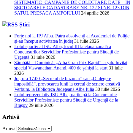
SISTEMATIC- CAMPANIE DE COLECTARE DATE – IN
SECTOARELE CADASTRARE NR. 122 SI NR. 123 DIN
SATUL PRESACA AMPOIULUI
24 aprilie 2026
Știri
Forțe noi la IPJ Alba. Patru absolvenți ai Academiei de Poliție
și-au început activitatea în județ
31 iulie 2026
Lotul sportiv al ISU Alba, locul III la etapa zonală a
Concursurilor Serviciilor Profesioniste pentru Situații de
Urgență
31 iulie 2026
Sâmbătă – Duminică: „Alba Gran Prix Rapid” la șah. Invitat
special Viswanathan Anand. 400 de șahiști la start
31 iulie
2026
Joi, ora 17:00 „Secretul de buzunar” sau „O alegere
imposibilă”, provocarea lunii la cercul de scriere creativă
Verbum, la Biblioteca Județeană Alba Iulia
30 iulie 2026
Lotul reprezentativ ISU Alba, participă la Concursurile
Serviciilor Profesioniste pentru Situații de Urgență de la
Brașov
29 iulie 2026
Arhivă
Arhivă