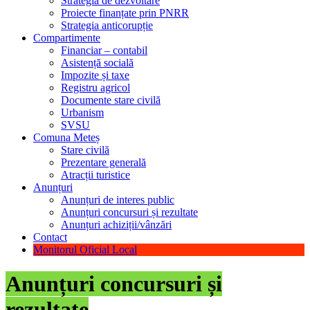
Strategia de dezvoltare
Proiecte finanțate prin PNRR
Strategia anticorupție
Compartimente
Financiar – contabil
Asistență socială
Impozite și taxe
Registru agricol
Documente stare civilă
Urbanism
SVSU
Comuna Meteș
Stare civilă
Prezentare generală
Atracții turistice
Anunțuri
Anunțuri de interes public
Anunțuri concursuri și rezultate
Anunțuri achiziții/vânzări
Contact
Monitorul Oficial Local
Anunțuri concursuri și
rezultate