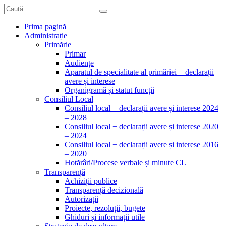
Prima pagină
Administrație
Primărie
Primar
Audiențe
Aparatul de specialitate al primăriei + declarații
avere și interese
Organigramă și statut funcții
Consiliul Local
Consiliul local + declarații avere și interese 2024
– 2028
Consiliul local + declarații avere și interese 2020
– 2024
Consiliul local + declarații avere și interese 2016
– 2020
Hotărâri/Procese verbale și minute CL
Transparență
Achiziții publice
Transparență decizională
Autorizații
Proiecte, rezoluții, bugete
Ghiduri și informații utile