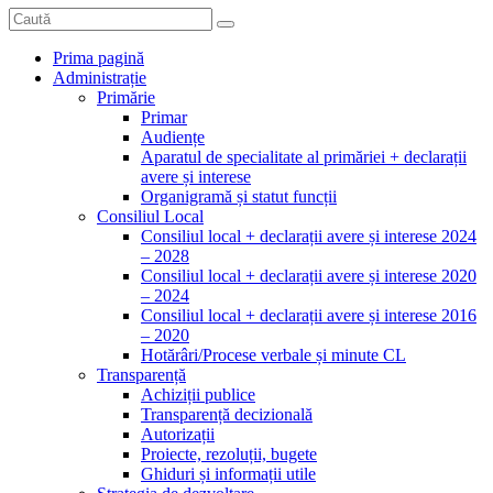
Prima pagină
Administrație
Primărie
Primar
Audiențe
Aparatul de specialitate al primăriei + declarații
avere și interese
Organigramă și statut funcții
Consiliul Local
Consiliul local + declarații avere și interese 2024
– 2028
Consiliul local + declarații avere și interese 2020
– 2024
Consiliul local + declarații avere și interese 2016
– 2020
Hotărâri/Procese verbale și minute CL
Transparență
Achiziții publice
Transparență decizională
Autorizații
Proiecte, rezoluții, bugete
Ghiduri și informații utile