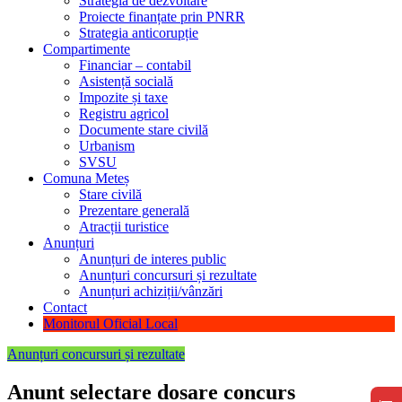
Strategia de dezvoltare
Proiecte finanțate prin PNRR
Strategia anticorupție
Compartimente
Financiar – contabil
Asistență socială
Impozite și taxe
Registru agricol
Documente stare civilă
Urbanism
SVSU
Comuna Meteș
Stare civilă
Prezentare generală
Atracții turistice
Anunțuri
Anunțuri de interes public
Anunțuri concursuri și rezultate
Anunțuri achiziții/vânzări
Contact
Monitorul Oficial Local
Anunțuri concursuri și rezultate
Anunt selectare dosare concurs