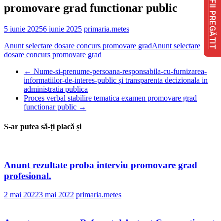
FII PREGĂTIT
promovare grad functionar public
5 iunie 2025
6 iunie 2025
primaria.metes
Anunt selectare dosare concurs promovare grad
Anunt selectare
dosare concurs promovare grad
←
Nume-si-prenume-persoana-responsabila-cu-furnizarea-
informatiilor-de-interes-public și transparenta decizionala in
administratia publica
Proces verbal stabilire tematica examen promovare grad
functionar public
→
S-ar putea să-ți placă și
Anunt rezultate proba interviu promovare grad
profesional.
2 mai 2022
3 mai 2022
primaria.metes