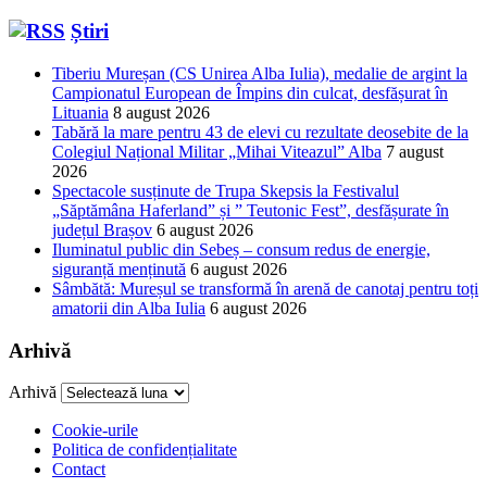
Știri
Tiberiu Mureșan (CS Unirea Alba Iulia), medalie de argint la
Campionatul European de Împins din culcat, desfășurat în
Lituania
8 august 2026
Tabără la mare pentru 43 de elevi cu rezultate deosebite de la
Colegiul Național Militar „Mihai Viteazul” Alba
7 august
2026
Spectacole susținute de Trupa Skepsis la Festivalul
„Săptămâna Haferland” și ” Teutonic Fest”, desfășurate în
județul Brașov
6 august 2026
Iluminatul public din Sebeș – consum redus de energie,
siguranță menținută
6 august 2026
Sâmbătă: Mureșul se transformă în arenă de canotaj pentru toți
amatorii din Alba Iulia
6 august 2026
Arhivă
Arhivă
Cookie-urile
Politica de confidențialitate
Contact