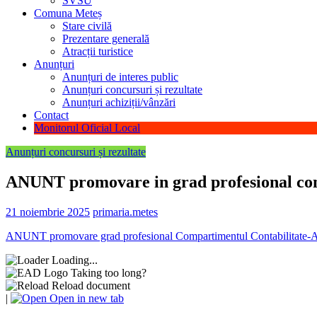
SVSU
Comuna Meteș
Stare civilă
Prezentare generală
Atracții turistice
Anunțuri
Anunțuri de interes public
Anunțuri concursuri și rezultate
Anunțuri achiziții/vânzări
Contact
Monitorul Oficial Local
Anunțuri concursuri și rezultate
ANUNT promovare in grad profesional cons
21 noiembrie 2025
primaria.metes
ANUNT promovare grad profesional Compartimentul Contabilitate-A
Loading...
Taking too long?
Reload document
|
Open in new tab