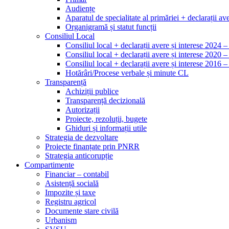
Audiențe
Aparatul de specialitate al primăriei + declarații ave
Organigramă și statut funcții
Consiliul Local
Consiliul local + declarații avere și interese 2024 
Consiliul local + declarații avere și interese 2020 
Consiliul local + declarații avere și interese 2016 
Hotărâri/Procese verbale și minute CL
Transparență
Achiziții publice
Transparență decizională
Autorizații
Proiecte, rezoluții, bugete
Ghiduri și informații utile
Strategia de dezvoltare
Proiecte finanțate prin PNRR
Strategia anticorupție
Compartimente
Financiar – contabil
Asistență socială
Impozite și taxe
Registru agricol
Documente stare civilă
Urbanism