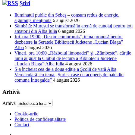
Știri
Iluminatul public din Sebeș – consum redus de energie,
siguranță menținută
6 august 2026
Sâmbătă: Mureșul se transformă în arenă de canotaj pentru toți
amatorii din Alba Iulia
6 august 2026
Joi, ora 19:00 „Despre compromis”, tema propusă pentru
dezbatere la Seratele Bibliotecii Județene „Lucian Blaga”
Alba
5 august 2026
Vineri, ora 10:00 „Războiul limonadei” și „Zâmbește”, cărțile
lunii august la Clubul de lectură a Bibliotecii Județene
„Lucian Blaga” Alba Iulia
4 august 2026
S-a încheiat cea de-a doua ediție a Școlii de vară Alba
Vernaculară, cu tema „Șuri și case cu acoperiș de paie din
comuna Întregalde”
4 august 2026
Arhivă
Arhivă
Cookie-urile
Politica de confidențialitate
Contact