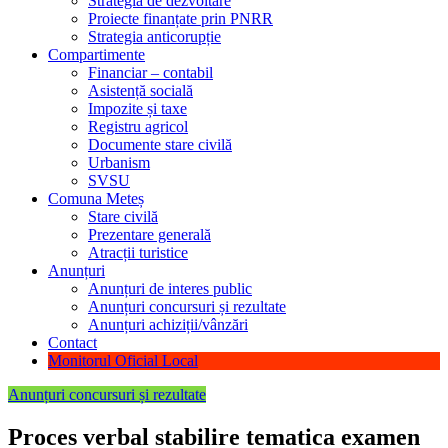
Strategia de dezvoltare
Proiecte finanțate prin PNRR
Strategia anticorupție
Compartimente
Financiar – contabil
Asistență socială
Impozite și taxe
Registru agricol
Documente stare civilă
Urbanism
SVSU
Comuna Meteș
Stare civilă
Prezentare generală
Atracții turistice
Anunțuri
Anunțuri de interes public
Anunțuri concursuri și rezultate
Anunțuri achiziții/vânzări
Contact
Monitorul Oficial Local
Anunțuri concursuri și rezultate
Proces verbal stabilire tematica examen