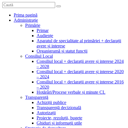
Prima pagină
Administrație
Primărie
Primar
Audiențe
Aparatul de specialitate al primăriei + declarații
avere și interese
Organigramă și statut funcții
Consiliul Local
Consiliul local + declarații avere și interese 2024
– 2028
Consiliul local + declarații avere și interese 2020
– 2024
Consiliul local + declarații avere și interese 2016
– 2020
Hotărâri/Procese verbale și minute CL
Transparență
Achiziții publice
Transparență decizională
Autorizații
Proiecte, rezoluții, bugete
Ghiduri și informații utile