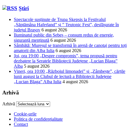
Știri
Spectacole susținute de Trupa Skepsis la Festivalul
„Săptămâna Haferland” și ” Teutonic Fest”, desfășurate în
județul Brașov
6 august 2026
Iluminatul public din Sebeș – consum redus de energie,
siguranță menținută
6 august 2026
Sâmbătă: Mureșul se transformă în arenă de canotaj pentru toți
amatorii din Alba Iulia
6 august 2026
Joi, ora 19:00 „Despre compromis”, tema propusă pentru
dezbatere la Seratele Bibliotecii Județene „Lucian Blaga”
Alba
5 august 2026
Vineri, ora 10:00 „Războiul limonadei” și „Zâmbește”, cărțile
lunii august la Clubul de lectură a Bibliotecii Județene
„Lucian Blaga” Alba Iulia
4 august 2026
Arhivă
Arhivă
Cookie-urile
Politica de confidențialitate
Contact