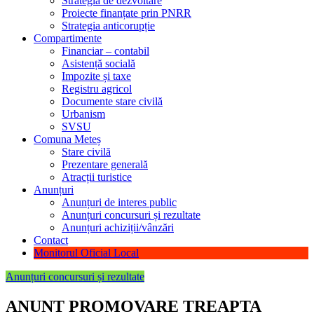
Strategia de dezvoltare
Proiecte finanțate prin PNRR
Strategia anticorupție
Compartimente
Financiar – contabil
Asistență socială
Impozite și taxe
Registru agricol
Documente stare civilă
Urbanism
SVSU
Comuna Meteș
Stare civilă
Prezentare generală
Atracții turistice
Anunțuri
Anunțuri de interes public
Anunțuri concursuri și rezultate
Anunțuri achiziții/vânzări
Contact
Monitorul Oficial Local
Anunțuri concursuri și rezultate
ANUNT PROMOVARE TREAPTA