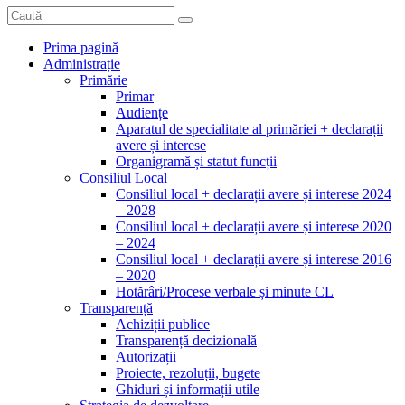
Prima pagină
Administrație
Primărie
Primar
Audiențe
Aparatul de specialitate al primăriei + declarații
avere și interese
Organigramă și statut funcții
Consiliul Local
Consiliul local + declarații avere și interese 2024
– 2028
Consiliul local + declarații avere și interese 2020
– 2024
Consiliul local + declarații avere și interese 2016
– 2020
Hotărâri/Procese verbale și minute CL
Transparență
Achiziții publice
Transparență decizională
Autorizații
Proiecte, rezoluții, bugete
Ghiduri și informații utile