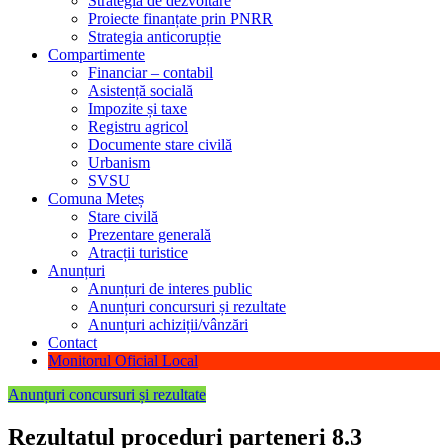
Strategia de dezvoltare
Proiecte finanțate prin PNRR
Strategia anticorupție
Compartimente
Financiar – contabil
Asistență socială
Impozite și taxe
Registru agricol
Documente stare civilă
Urbanism
SVSU
Comuna Meteș
Stare civilă
Prezentare generală
Atracții turistice
Anunțuri
Anunțuri de interes public
Anunțuri concursuri și rezultate
Anunțuri achiziții/vânzări
Contact
Monitorul Oficial Local
Anunțuri concursuri și rezultate
Rezultatul proceduri parteneri 8.3