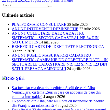
22 august 2025
22 august 2025
primaria.metes
Ultimele articole
PLATFORMA E-CONSULTARE
28 iulie 2026
ANUNT INTERVENTII DEZINSECTIE
22 iulie 2026
ANUNT COLECTARE DATE CADASTRU
SISTEMATIC – SECTOR CADASTRAL NR.84 DIN
SATUL METES
14 mai 2026
BENEFICII CARTE DE IDENTITATE ELECTRONICA
30 aprilie 2026
ANUNT PUBLIC MASURATORI CADASTRU
SISTEMATIC- CAMPANIE DE COLECTARE DATE – IN
SECTOARELE CADASTRARE NR. 122 SI NR. 123 DIN
SATUL PRESACA AMPOIULUI
24 aprilie 2026
Știri
S-a încheiat cea de-a doua ediție a Școlii de vară Alba
Vernaculară, cu tema „Șuri și case cu acoperiș de paie din
comuna Întregalde”
4 august 2026
16 pompieri din Alba, care au luptat cu incendiile de pădure
din Franța s-au întors acasă
4 august 2026
Doi ofițeri și 32 de subofițeri avansați în grad la Inspectoratul