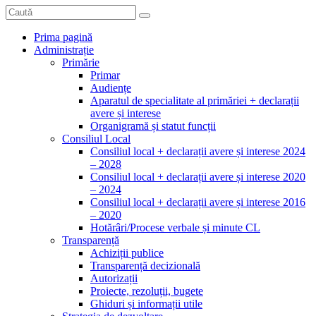
Prima pagină
Administrație
Primărie
Primar
Audiențe
Aparatul de specialitate al primăriei + declarații
avere și interese
Organigramă și statut funcții
Consiliul Local
Consiliul local + declarații avere și interese 2024
– 2028
Consiliul local + declarații avere și interese 2020
– 2024
Consiliul local + declarații avere și interese 2016
– 2020
Hotărâri/Procese verbale și minute CL
Transparență
Achiziții publice
Transparență decizională
Autorizații
Proiecte, rezoluții, bugete
Ghiduri și informații utile