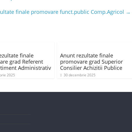
ultate finale promovare funct.public Comp.Agricol
→
zultate finale
Anunt rezultate finale
re grad Referent
promovare grad Superior
iment Administrativ
Consilier Achizitii Publice
brie 2025
30 decembrie 2025