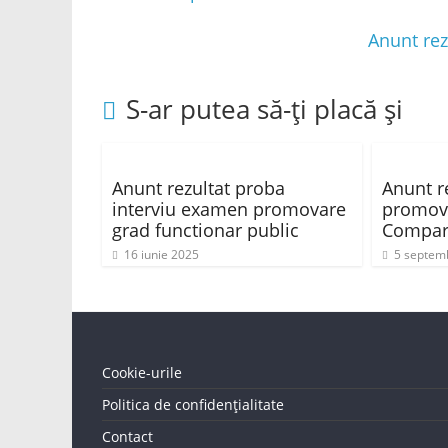
Anunt rez
S-ar putea să-ți placă și
Anunt rezultat proba
Anunt re
interviu examen promovare
promova
grad functionar public
Compart
16 iunie 2025
5 septem
Cookie-urile
Politica de confidențialitate
Contact