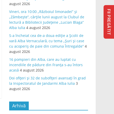
august 2026
FII PREGĂTIT
Vineri, ora 10:00 „Războiul limonadei” și
„Zâmbește”, cărțile lunii august la Clubul de
lectură a Bibliotecii Județene „Lucian Blaga”
Alba Iulia
4 august 2026
S-a încheiat cea de-a doua ediție a Școlii de
vară Alba Vernaculară, cu tema „Șuri și case
cu acoperiș de paie din comuna Întregalde”
4
august 2026
16 pompieri din Alba, care au luptat cu
incendiile de pădure din Franța s-au întors
acasă
4 august 2026
Doi ofițeri și 32 de subofițeri avansați în grad
la Inspectoratul de Jandarmi Alba Iulia
3
august 2026
Arhivă