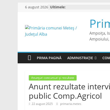
Skip
6 august 2026
Ultimele:
to
content
Pri
Ampoița, I
Ampoiului, 
PRIMA PAGINĂ
ADMINISTRAȚIE
COM
Anunțuri concursuri și rezultate
Anunt rezultate inter
public Comp.Agricol
22 august 2025
primaria.metes