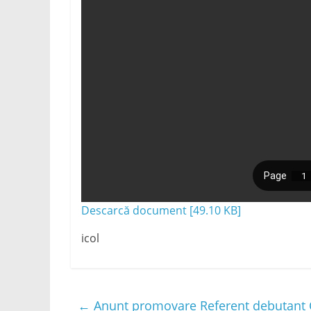
Descarcă document [49.10 KB]
icol
←
Anunt promovare Referent debutant 