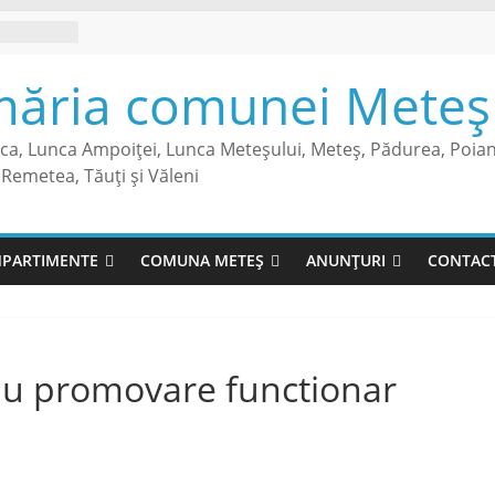
măria comunei Meteș 
sca, Lunca Ampoiței, Lunca Meteșului, Meteș, Pădurea, Poia
Remetea, Tăuți și Văleni
PARTIMENTE
COMUNA METEȘ
ANUNȚURI
CONTAC
viu promovare functionar