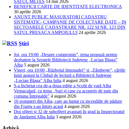
SATUL METES
14 mai 2026
BENEFICII CARTE DE IDENTITATE ELECTRONICA
30 aprilie 2026
ANUNT PUBLIC MASURATORI CADASTRU
SISTEMATIC- CAMPANIE DE COLECTARE DATE – IN
SECTOARELE CADASTRARE NR. 122 SI NR. 123 DIN
SATUL PRESACA AMPOIULUI
24 aprilie 2026
Știri
Joi, ora 19:00 „Despre compromis”, tema propusă pentru
dezbatere la Seratele Bibliotecii Județene „Lucian Blaga”
Alba
5 august 2026
Vineri, ora 10:00 „Războiul limonadei” și „Zâmbește”, cărțile
lunii august la Clubul de lectură a Bibliotecii Județene
„Lucian Blaga” Alba Iulia
4 august 2026
S-a încheiat cea de-a doua ediție a Școlii de vară Alba
Vernaculară, cu tema „Șuri și case cu acoperiș de paie din
comuna Întregalde”
4 august 2026
16 pompieri din Alba, care au luptat cu incendiile de pădure
din Franța s-au întors acasă
4 august 2026
Doi ofițeri și 32 de subofițeri avansați în grad la Inspectoratul
de Jandarmi Alba Iulia
3 august 2026
Arhivă