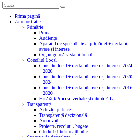
Prima pagină
Administrație
Primărie
Primar
Audiențe
Aparatul de specialitate al primăriei + declarații
avere și interese
Organigramă și statut funcții
Consiliul Local
Consiliul local + declarații avere și interese 2024
– 2028
Consiliul local + declarații avere și interese 2020
– 2024
Consiliul local + declarații avere și interese 2016
– 2020
Hotărâri/Procese verbale și minute CL
Transparență
Achiziții publice
Transparență decizională
Autorizații
Proiecte, rezoluții, bugete
Ghiduri și informații utile