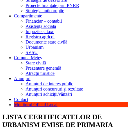
Strategia de dezvoltare
Proiecte finanțate prin PNRR
Strategia anticorupție
Compartimente
Financiar – contabil
Asistență socială
Impozite și taxe
Registru agricol
Documente stare civilă
Urbanism
SVSU
Comuna Meteș
Stare civilă
Prezentare generală
Atracții turistice
Anunțuri
Anunțuri de interes public
Anunțuri concursuri și rezultate
Anunțuri achiziții/vânzări
Contact
Monitorul Oficial Local
LISTA CEERTIFICATELOR DE
URBANISM EMISE DE PRIMARIA