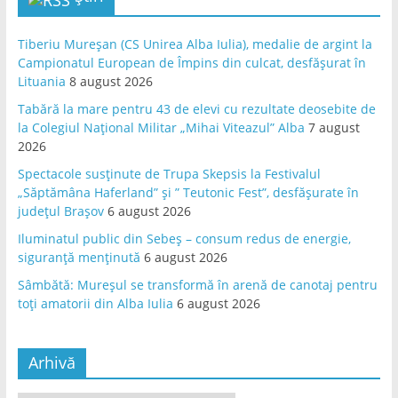
Tiberiu Mureșan (CS Unirea Alba Iulia), medalie de argint la
Campionatul European de Împins din culcat, desfășurat în
Lituania
8 august 2026
Tabără la mare pentru 43 de elevi cu rezultate deosebite de
la Colegiul Național Militar „Mihai Viteazul” Alba
7 august
2026
Spectacole susținute de Trupa Skepsis la Festivalul
„Săptămâna Haferland” și ” Teutonic Fest”, desfășurate în
județul Brașov
6 august 2026
Iluminatul public din Sebeș – consum redus de energie,
siguranță menținută
6 august 2026
Sâmbătă: Mureșul se transformă în arenă de canotaj pentru
toți amatorii din Alba Iulia
6 august 2026
Arhivă