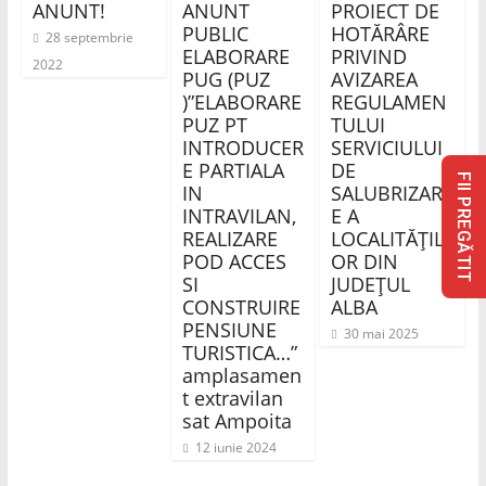
ANUNT!
ANUNT
PROIECT DE
PUBLIC
HOTĂRÂRE
28 septembrie
ELABORARE
PRIVIND
2022
PUG (PUZ
AVIZAREA
)”ELABORARE
REGULAMEN
PUZ PT
TULUI
INTRODUCER
SERVICIULUI
E PARTIALA
DE
FII PREGĂTIT
IN
SALUBRIZAR
INTRAVILAN,
E A
REALIZARE
LOCALITĂȚIL
POD ACCES
OR DIN
SI
JUDEȚUL
CONSTRUIRE
ALBA
PENSIUNE
30 mai 2025
TURISTICA…”
amplasamen
t extravilan
sat Ampoita
12 iunie 2024