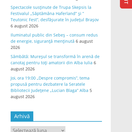
Spectacole susținute de Trupa Skepsis la
Festivalul „Săptămâna Haferland” și ”
Teutonic Fest”, desfășurate în județul Brașov
6 august 2026
Iluminatul public din Sebeș – consum redus
de energie, siguranță menținută
6 august
2026
Sâmbătă: Mureșul se transformă în arenă de
canotaj pentru toți amatorii din Alba Iulia
6
august 2026
Joi, ora 19:00 „Despre compromis”, tema
propusă pentru dezbatere la Seratele
Bibliotecii Județene „Lucian Blaga” Alba
5
august 2026
Arhivă
Arhivă