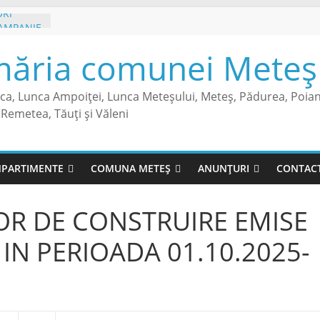
ORI
CAMPANIE
măria comunei Meteș 
NR. 122
ESACA
sca, Lunca Ampoiței, Lunca Meteșului, Meteș, Pădurea, Poia
RE
Remetea, Tăuți și Văleni
NSECTIE
SECTOR
TUL
PARTIMENTE
COMUNA METEȘ
ANUNȚURI
CONTAC
TITATE
LOR DE CONSTRUIRE EMISE
IN PERIOADA 01.10.2025-