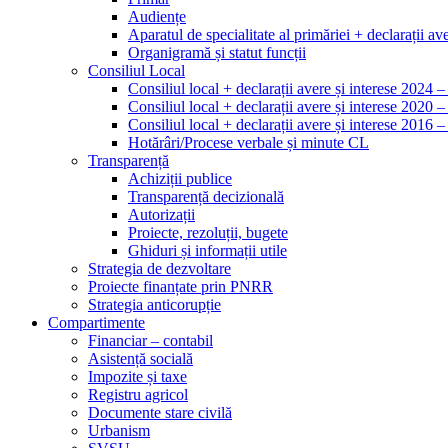
Audiențe
Aparatul de specialitate al primăriei + declarații ave
Organigramă și statut funcții
Consiliul Local
Consiliul local + declarații avere și interese 2024 
Consiliul local + declarații avere și interese 2020 
Consiliul local + declarații avere și interese 2016 
Hotărâri/Procese verbale și minute CL
Transparență
Achiziții publice
Transparență decizională
Autorizații
Proiecte, rezoluții, bugete
Ghiduri și informații utile
Strategia de dezvoltare
Proiecte finanțate prin PNRR
Strategia anticorupție
Compartimente
Financiar – contabil
Asistență socială
Impozite și taxe
Registru agricol
Documente stare civilă
Urbanism