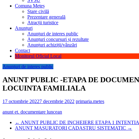
SVSU
Comuna Meteș
Stare civilă
Prezentare generală
Atracții turistice
Anunțuri
Anunțuri de interes public
Anunțuri concursuri și rezultate
Anunțuri achiziții/vânzări
Contact
Monitorul Oficial Local
Anunțuri de interes public
ANUNT PUBLIC -ETAPA DE DOCUMEN
LOCUINTA FAMILIALA
17 octombrie 2022
7 decembrie 2022
primaria.metes
anunt et. documentare luncean
←
ANUNT PUBLIC DE INCHEIERE ETAPA 1 INTENTI
ANUNT MASURATORI CADASTRU SISTEMATIC
→