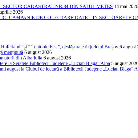
 SECTOR CADASTRAL NR.84 DIN SATUL METES
14 mai 202
aprilie 2026
- CAMPANIE DE COLECTARE DATE – IN SECTOARELE CADA
Haferland” și ” Teutonic Fest”, desfășurate în județul Brașov
6 august
ță menținută
6 august 2026
matorii din Alba Iulia
6 august 2026
ere la Seratele Bibliotecii Județene „Lucian Blaga” Alba
5 august 202
nii august la Clubul de lectură a Bibliotecii Județene „Lucian Blaga” A