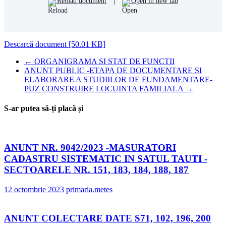
Reload document
|
Open in new tab
Descarcă document [50.01 KB]
←
ORGANIGRAMA SI STAT DE FUNCTII
ANUNT PUBLIC -ETAPA DE DOCUMENTARE SI
ELABORARE A STUDIILOR DE FUNDAMENTARE-
PUZ CONSTRUIRE LOCUINTA FAMILIALA
→
S-ar putea să-ți placă și
ANUNT NR. 9042/2023 -MASURATORI
CADASTRU SISTEMATIC IN SATUL TAUTI -
SECTOARELE NR. 151, 183, 184, 188, 187
12 octombrie 2023
primaria.metes
ANUNT COLECTARE DATE S71, 102, 196, 200