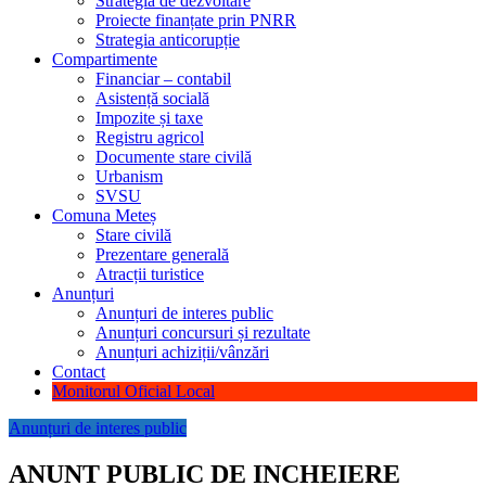
Strategia de dezvoltare
Proiecte finanțate prin PNRR
Strategia anticorupție
Compartimente
Financiar – contabil
Asistență socială
Impozite și taxe
Registru agricol
Documente stare civilă
Urbanism
SVSU
Comuna Meteș
Stare civilă
Prezentare generală
Atracții turistice
Anunțuri
Anunțuri de interes public
Anunțuri concursuri și rezultate
Anunțuri achiziții/vânzări
Contact
Monitorul Oficial Local
Anunțuri de interes public
ANUNT PUBLIC DE INCHEIERE