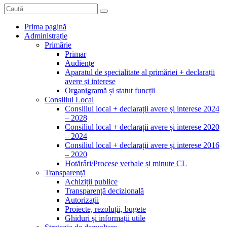
Prima pagină
Administrație
Primărie
Primar
Audiențe
Aparatul de specialitate al primăriei + declarații
avere și interese
Organigramă și statut funcții
Consiliul Local
Consiliul local + declarații avere și interese 2024
– 2028
Consiliul local + declarații avere și interese 2020
– 2024
Consiliul local + declarații avere și interese 2016
– 2020
Hotărâri/Procese verbale și minute CL
Transparență
Achiziții publice
Transparență decizională
Autorizații
Proiecte, rezoluții, bugete
Ghiduri și informații utile