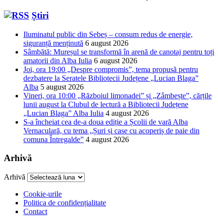
Știri
Iluminatul public din Sebeș – consum redus de energie,
siguranță menținută
6 august 2026
Sâmbătă: Mureșul se transformă în arenă de canotaj pentru toți
amatorii din Alba Iulia
6 august 2026
Joi, ora 19:00 „Despre compromis”, tema propusă pentru
dezbatere la Seratele Bibliotecii Județene „Lucian Blaga”
Alba
5 august 2026
Vineri, ora 10:00 „Războiul limonadei” și „Zâmbește”, cărțile
lunii august la Clubul de lectură a Bibliotecii Județene
„Lucian Blaga” Alba Iulia
4 august 2026
S-a încheiat cea de-a doua ediție a Școlii de vară Alba
Vernaculară, cu tema „Șuri și case cu acoperiș de paie din
comuna Întregalde”
4 august 2026
Arhivă
Arhivă
Cookie-urile
Politica de confidențialitate
Contact