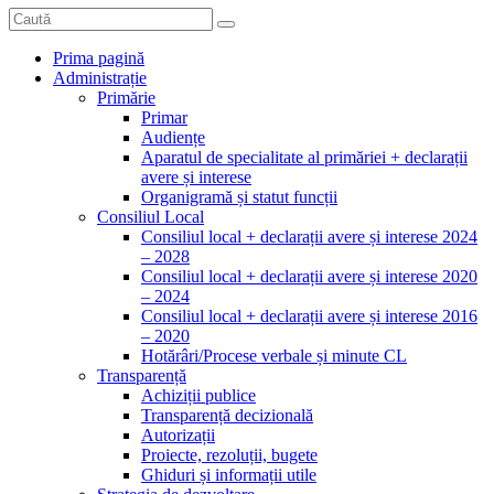
Prima pagină
Administrație
Primărie
Primar
Audiențe
Aparatul de specialitate al primăriei + declarații
avere și interese
Organigramă și statut funcții
Consiliul Local
Consiliul local + declarații avere și interese 2024
– 2028
Consiliul local + declarații avere și interese 2020
– 2024
Consiliul local + declarații avere și interese 2016
– 2020
Hotărâri/Procese verbale și minute CL
Transparență
Achiziții publice
Transparență decizională
Autorizații
Proiecte, rezoluții, bugete
Ghiduri și informații utile