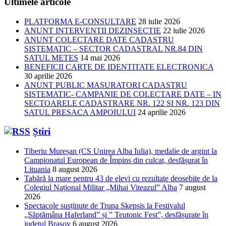
Ultimele articole
PLATFORMA E-CONSULTARE
28 iulie 2026
ANUNT INTERVENTII DEZINSECTIE
22 iulie 2026
ANUNT COLECTARE DATE CADASTRU
SISTEMATIC – SECTOR CADASTRAL NR.84 DIN
SATUL METES
14 mai 2026
BENEFICII CARTE DE IDENTITATE ELECTRONICA
30 aprilie 2026
ANUNT PUBLIC MASURATORI CADASTRU
SISTEMATIC- CAMPANIE DE COLECTARE DATE – IN
SECTOARELE CADASTRARE NR. 122 SI NR. 123 DIN
SATUL PRESACA AMPOIULUI
24 aprilie 2026
Știri
Tiberiu Mureșan (CS Unirea Alba Iulia), medalie de argint la
Campionatul European de Împins din culcat, desfășurat în
Lituania
8 august 2026
Tabără la mare pentru 43 de elevi cu rezultate deosebite de la
Colegiul Național Militar „Mihai Viteazul” Alba
7 august
2026
Spectacole susținute de Trupa Skepsis la Festivalul
„Săptămâna Haferland” și ” Teutonic Fest”, desfășurate în
județul Brașov
6 august 2026