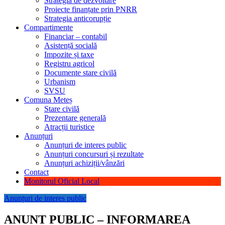
Strategia de dezvoltare
Proiecte finanțate prin PNRR
Strategia anticorupție
Compartimente
Financiar – contabil
Asistență socială
Impozite și taxe
Registru agricol
Documente stare civilă
Urbanism
SVSU
Comuna Meteș
Stare civilă
Prezentare generală
Atracții turistice
Anunțuri
Anunțuri de interes public
Anunțuri concursuri și rezultate
Anunțuri achiziții/vânzări
Contact
Monitorul Oficial Local
Anunțuri de interes public
ANUNT PUBLIC – INFORMAREA