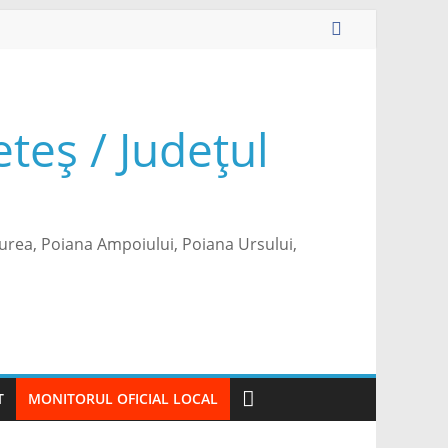
eș / Județul
urea, Poiana Ampoiului, Poiana Ursului,
T
MONITORUL OFICIAL LOCAL