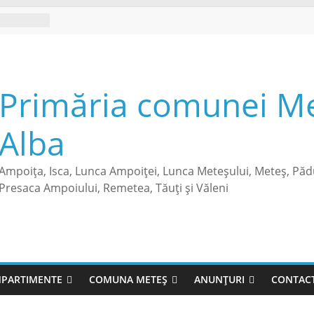
Primăria comunei Met
Alba
Ampoița, Isca, Lunca Ampoiței, Lunca Meteșului, Meteș, Păd
Presaca Ampoiului, Remetea, Tăuți și Văleni
PARTIMENTE
COMUNA METEȘ
ANUNȚURI
CONTAC