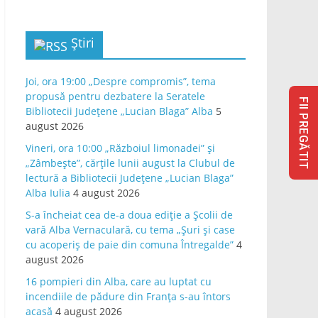
Știri
Joi, ora 19:00 „Despre compromis”, tema
propusă pentru dezbatere la Seratele
FII PREGĂTIT
Bibliotecii Județene „Lucian Blaga” Alba
5
august 2026
Vineri, ora 10:00 „Războiul limonadei” și
„Zâmbește”, cărțile lunii august la Clubul de
lectură a Bibliotecii Județene „Lucian Blaga”
Alba Iulia
4 august 2026
S-a încheiat cea de-a doua ediție a Școlii de
vară Alba Vernaculară, cu tema „Șuri și case
cu acoperiș de paie din comuna Întregalde”
4
august 2026
16 pompieri din Alba, care au luptat cu
incendiile de pădure din Franța s-au întors
acasă
4 august 2026