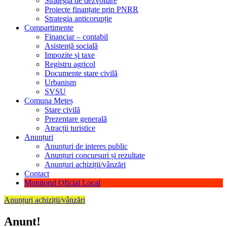
Strategia de dezvoltare
Proiecte finanțate prin PNRR
Strategia anticorupție
Compartimente
Financiar – contabil
Asistență socială
Impozite și taxe
Registru agricol
Documente stare civilă
Urbanism
SVSU
Comuna Meteș
Stare civilă
Prezentare generală
Atracții turistice
Anunțuri
Anunțuri de interes public
Anunțuri concursuri și rezultate
Anunțuri achiziții/vânzări
Contact
Monitorul Oficial Local
Anunțuri achiziții/vânzări
Anunt!