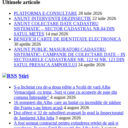
Ultimele articole
PLATFORMA E-CONSULTARE
28 iulie 2026
ANUNT INTERVENTII DEZINSECTIE
22 iulie 2026
ANUNT COLECTARE DATE CADASTRU
SISTEMATIC – SECTOR CADASTRAL NR.84 DIN
SATUL METES
14 mai 2026
BENEFICII CARTE DE IDENTITATE ELECTRONICA
30 aprilie 2026
ANUNT PUBLIC MASURATORI CADASTRU
SISTEMATIC- CAMPANIE DE COLECTARE DATE – IN
SECTOARELE CADASTRARE NR. 122 SI NR. 123 DIN
SATUL PRESACA AMPOIULUI
24 aprilie 2026
Știri
S-a încheiat cea de-a doua ediție a Școlii de vară Alba
Vernaculară, cu tema „Șuri și case cu acoperiș de paie din
comuna Întregalde”
4 august 2026
16 pompieri din Alba, care au luptat cu incendiile de pădure
din Franța s-au întors acasă
4 august 2026
Doi ofițeri și 32 de subofițeri avansați în grad la Inspectoratul
de Jandarmi Alba Iulia
3 august 2026
A fost semnat contractul pentru extinderea rețelei de apă și