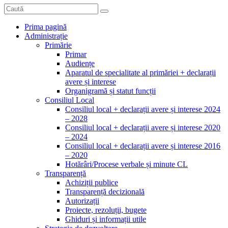
Prima pagină
Administrație
Primărie
Primar
Audiențe
Aparatul de specialitate al primăriei + declarații
avere și interese
Organigramă și statut funcții
Consiliul Local
Consiliul local + declarații avere și interese 2024
– 2028
Consiliul local + declarații avere și interese 2020
– 2024
Consiliul local + declarații avere și interese 2016
– 2020
Hotărâri/Procese verbale și minute CL
Transparență
Achiziții publice
Transparență decizională
Autorizații
Proiecte, rezoluții, bugete
Ghiduri și informații utile