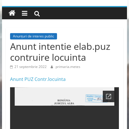
Anunțuri de interes public
Anunt intentie elab.puz
contruire locuinta
21 septembrie 2022
primaria.metes
Anunt PUZ Contr.locuinta