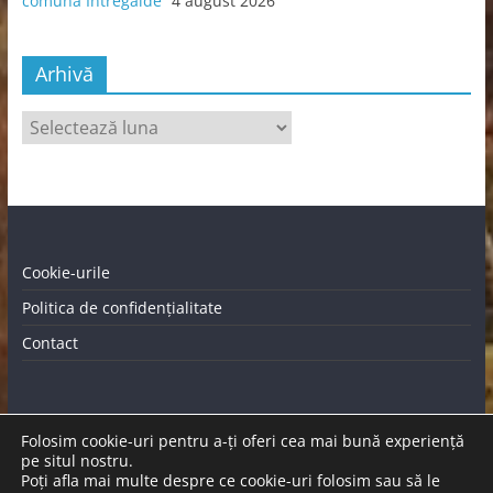
comuna Întregalde”
4 august 2026
Arhivă
Arhivă
Cookie-urile
Politica de confidențialitate
Contact
Folosim cookie-uri pentru a-ți oferi cea mai bună experiență
pe situl nostru.
Poți afla mai multe despre ce cookie-uri folosim sau să le
Graficã și dezvoltare website |