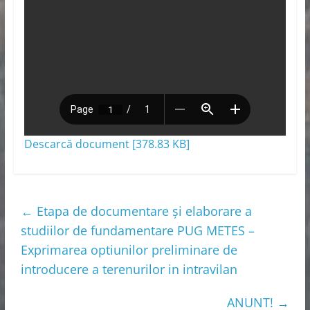
Descarcă document [378.83 KB]
←
Etapa de documentare și elaborare a
studiilor de fundamentare PUG METES –
Exprimarea optiunilor preliminare de
introducere a terenurilor in intravilan
ANUNT!
→