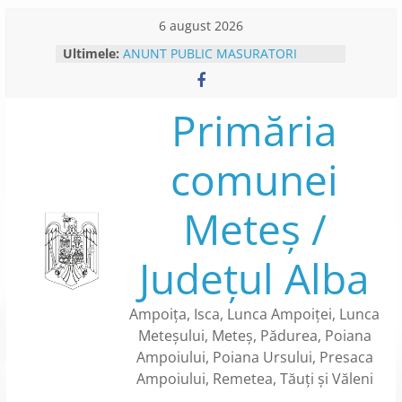
Skip
6 august 2026
to
Ultimele:
ANUNT PUBLIC MASURATORI
content
CADASTRU SISTEMATIC- CAMPANIE
DE COLECTARE DATE – IN
SECTOARELE CADASTRARE NR. 122
Primăria
SI NR. 123 DIN SATUL PRESACA
AMPOIULUI
comunei
PLATFORMA E-CONSULTARE
ANUNT INTERVENTII DEZINSECTIE
ANUNT COLECTARE DATE
Meteș /
CADASTRU SISTEMATIC – SECTOR
CADASTRAL NR.84 DIN SATUL
METES
Județul Alba
BENEFICII CARTE DE IDENTITATE
ELECTRONICA
Ampoița, Isca, Lunca Ampoiței, Lunca
Meteșului, Meteș, Pădurea, Poiana
Ampoiului, Poiana Ursului, Presaca
Ampoiului, Remetea, Tăuți și Văleni