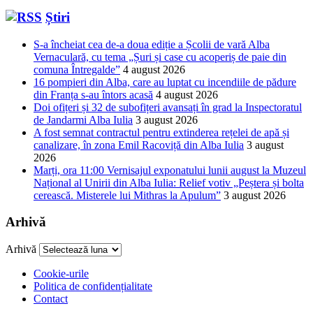
Știri
S-a încheiat cea de-a doua ediție a Școlii de vară Alba
Vernaculară, cu tema „Șuri și case cu acoperiș de paie din
comuna Întregalde”
4 august 2026
16 pompieri din Alba, care au luptat cu incendiile de pădure
din Franța s-au întors acasă
4 august 2026
Doi ofițeri și 32 de subofițeri avansați în grad la Inspectoratul
de Jandarmi Alba Iulia
3 august 2026
A fost semnat contractul pentru extinderea rețelei de apă și
canalizare, în zona Emil Racoviță din Alba Iulia
3 august
2026
Marți, ora 11:00 Vernisajul exponatului lunii august la Muzeul
Național al Unirii din Alba Iulia: Relief votiv „Peștera și bolta
cerească. Misterele lui Mithras la Apulum”
3 august 2026
Arhivă
Arhivă
Cookie-urile
Politica de confidențialitate
Contact