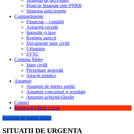
Strategia de dezvoltare
Proiecte finanțate prin PNRR
Strategia anticorupție
Compartimente
Financiar – contabil
Asistență socială
Impozite și taxe
Registru agricol
Documente stare civilă
Urbanism
SVSU
Comuna Meteș
Stare civilă
Prezentare generală
Atracții turistice
Anunțuri
Anunțuri de interes public
Anunțuri concursuri și rezultate
Anunțuri achiziții/vânzări
Contact
Monitorul Oficial Local
Anunțuri de interes public
SITUATII DE URGENTA