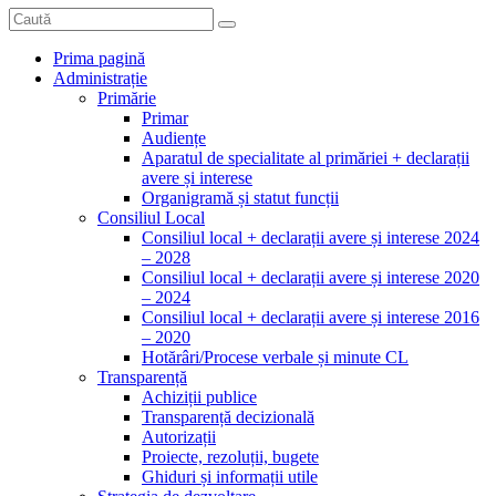
Prima pagină
Administrație
Primărie
Primar
Audiențe
Aparatul de specialitate al primăriei + declarații
avere și interese
Organigramă și statut funcții
Consiliul Local
Consiliul local + declarații avere și interese 2024
– 2028
Consiliul local + declarații avere și interese 2020
– 2024
Consiliul local + declarații avere și interese 2016
– 2020
Hotărâri/Procese verbale și minute CL
Transparență
Achiziții publice
Transparență decizională
Autorizații
Proiecte, rezoluții, bugete
Ghiduri și informații utile