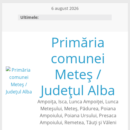
Skip
6 august 2026
to
Ultimele:
content
Primăria
comunei
Meteș /
Județul Alba
Ampoița, Isca, Lunca Ampoiței, Lunca
Meteșului, Meteș, Pădurea, Poiana
Ampoiului, Poiana Ursului, Presaca
Ampoiului, Remetea, Tăuți și Văleni