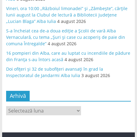
Vineri, ora 10:00 „Războiul limonadei” și „Zâmbește”, cărțile
lunii august la Clubul de lectură a Bibliotecii Județene
„Lucian Blaga” Alba Iulia
4 august 2026
S-a încheiat cea de-a doua ediție a Școlii de vară Alba
Vernaculară, cu tema „Șuri și case cu acoperiș de paie din
comuna Întregalde”
4 august 2026
16 pompieri din Alba, care au luptat cu incendiile de pădure
din Franța s-au întors acasă
4 august 2026
Doi ofițeri și 32 de subofițeri avansați în grad la
Inspectoratul de Jandarmi Alba Iulia
3 august 2026
Arhivă
Arhivă