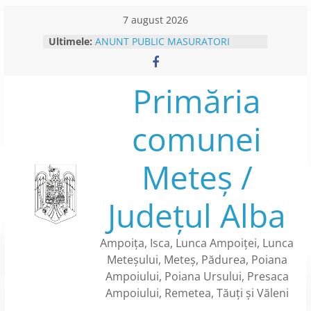
Skip
7 august 2026
to
Ultimele:
ANUNT PUBLIC MASURATORI
content
CADASTRU SISTEMATIC- CAMPANIE
DE COLECTARE DATE – IN
SECTOARELE CADASTRARE NR. 122
Primăria
SI NR. 123 DIN SATUL PRESACA
AMPOIULUI
comunei
PLATFORMA E-CONSULTARE
ANUNT INTERVENTII DEZINSECTIE
ANUNT COLECTARE DATE
Meteș /
CADASTRU SISTEMATIC – SECTOR
CADASTRAL NR.84 DIN SATUL
METES
Județul Alba
BENEFICII CARTE DE IDENTITATE
ELECTRONICA
Ampoița, Isca, Lunca Ampoiței, Lunca
Meteșului, Meteș, Pădurea, Poiana
Ampoiului, Poiana Ursului, Presaca
Ampoiului, Remetea, Tăuți și Văleni