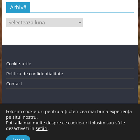
Arhivă
Arhivă
Cookie-urile
Politica de confidențialitate
Contact
Folosim cookie-uri pentru a-ți oferi cea mai bună experiență
pe situl nostru.
Poți afla mai multe despre ce cookie-uri folosim sau să le
Graficã și dezvoltare website |
dezactivezi în
setări
.
Accept