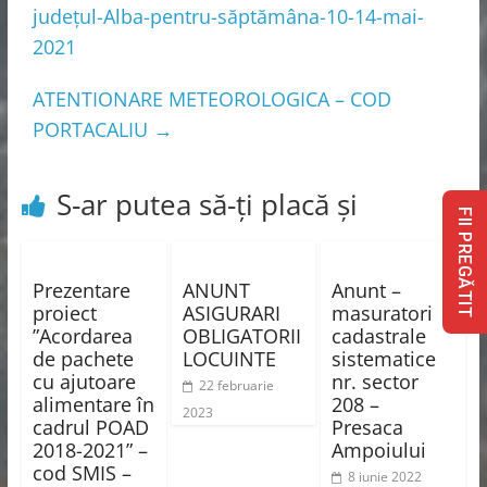
județul-Alba-pentru-săptămâna-10-14-mai-
2021
ATENTIONARE METEOROLOGICA – COD
PORTACALIU
→
S-ar putea să-ți placă și
FII PREGĂTIT
Prezentare
ANUNT
Anunt –
proiect
ASIGURARI
masuratori
”Acordarea
OBLIGATORII
cadastrale
de pachete
LOCUINTE
sistematice
cu ajutoare
nr. sector
22 februarie
alimentare în
208 –
2023
cadrul POAD
Presaca
2018-2021” –
Ampoiului
cod SMIS –
8 iunie 2022