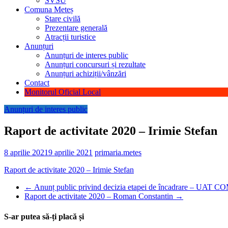
SVSU
Comuna Meteș
Stare civilă
Prezentare generală
Atracții turistice
Anunțuri
Anunțuri de interes public
Anunțuri concursuri și rezultate
Anunțuri achiziții/vânzări
Contact
Monitorul Oficial Local
Anunțuri de interes public
Raport de activitate 2020 – Irimie Stefan
8 aprilie 2021
9 aprilie 2021
primaria.metes
Raport de activitate 2020 – Irimie Stefan
←
Anunț public privind decizia etapei de încadrare – U
Raport de activitate 2020 – Roman Constantin
→
S-ar putea să-ți placă și