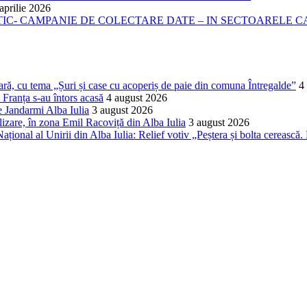
aprilie 2026
- CAMPANIE DE COLECTARE DATE – IN SECTOARELE CADA
lară, cu tema „Șuri și case cu acoperiș de paie din comuna Întregalde”
4
 Franța s-au întors acasă
4 august 2026
de Jandarmi Alba Iulia
3 august 2026
alizare, în zona Emil Racoviță din Alba Iulia
3 august 2026
ațional al Unirii din Alba Iulia: Relief votiv „Peștera și bolta cerească