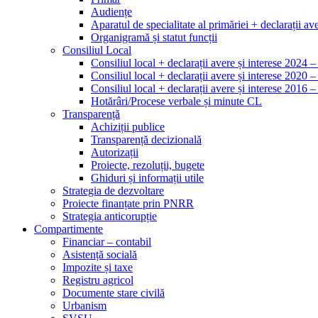
Audiențe
Aparatul de specialitate al primăriei + declarații ave
Organigramă și statut funcții
Consiliul Local
Consiliul local + declarații avere și interese 2024 
Consiliul local + declarații avere și interese 2020 
Consiliul local + declarații avere și interese 2016 
Hotărâri/Procese verbale și minute CL
Transparență
Achiziții publice
Transparență decizională
Autorizații
Proiecte, rezoluții, bugete
Ghiduri și informații utile
Strategia de dezvoltare
Proiecte finanțate prin PNRR
Strategia anticorupție
Compartimente
Financiar – contabil
Asistență socială
Impozite și taxe
Registru agricol
Documente stare civilă
Urbanism