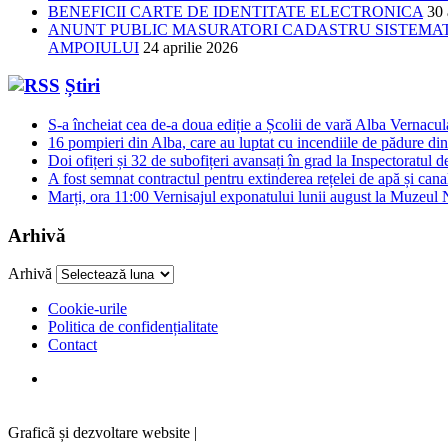
BENEFICII CARTE DE IDENTITATE ELECTRONICA
30 
ANUNT PUBLIC MASURATORI CADASTRU SISTEMATIC
AMPOIULUI
24 aprilie 2026
Știri
S-a încheiat cea de-a doua ediție a Școlii de vară Alba Vernacu
16 pompieri din Alba, care au luptat cu incendiile de pădure din
Doi ofițeri și 32 de subofițeri avansați în grad la Inspectoratul 
A fost semnat contractul pentru extinderea rețelei de apă și can
Marți, ora 11:00 Vernisajul exponatului lunii august la Muzeul N
Arhivă
Arhivă
Cookie-urile
Politica de confidențialitate
Contact
Graficã și dezvoltare website |