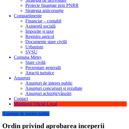
Strategia de dezvoltare
Proiecte finanțate prin PNRR
Strategia anticorupție
Compartimente
Financiar – contabil
Asistență socială
Impozite și taxe
Registru agricol
Documente stare civilă
Urbanism
SVSU
Comuna Meteș
Stare civilă
Prezentare generală
Atracții turistice
Anunțuri
Anunțuri de interes public
Anunțuri concursuri și rezultate
Anunțuri achiziții/vânzări
Contact
Monitorul Oficial Local
Anunțuri de interes public
Ordin privind aprobarea inceperii