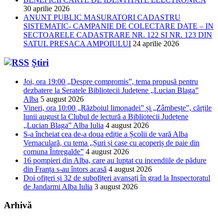
30 aprilie 2026
ANUNT PUBLIC MASURATORI CADASTRU
SISTEMATIC- CAMPANIE DE COLECTARE DATE – IN
SECTOARELE CADASTRARE NR. 122 SI NR. 123 DIN
SATUL PRESACA AMPOIULUI
24 aprilie 2026
Știri
Joi, ora 19:00 „Despre compromis”, tema propusă pentru
dezbatere la Seratele Bibliotecii Județene „Lucian Blaga”
Alba
5 august 2026
Vineri, ora 10:00 „Războiul limonadei” și „Zâmbește”, cărțile
lunii august la Clubul de lectură a Bibliotecii Județene
„Lucian Blaga” Alba Iulia
4 august 2026
S-a încheiat cea de-a doua ediție a Școlii de vară Alba
Vernaculară, cu tema „Șuri și case cu acoperiș de paie din
comuna Întregalde”
4 august 2026
16 pompieri din Alba, care au luptat cu incendiile de pădure
din Franța s-au întors acasă
4 august 2026
Doi ofițeri și 32 de subofițeri avansați în grad la Inspectoratul
de Jandarmi Alba Iulia
3 august 2026
Arhivă