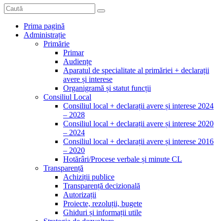
Prima pagină
Administrație
Primărie
Primar
Audiențe
Aparatul de specialitate al primăriei + declarații
avere și interese
Organigramă și statut funcții
Consiliul Local
Consiliul local + declarații avere și interese 2024
– 2028
Consiliul local + declarații avere și interese 2020
– 2024
Consiliul local + declarații avere și interese 2016
– 2020
Hotărâri/Procese verbale și minute CL
Transparență
Achiziții publice
Transparență decizională
Autorizații
Proiecte, rezoluții, bugete
Ghiduri și informații utile