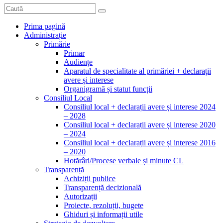
Prima pagină
Administrație
Primărie
Primar
Audiențe
Aparatul de specialitate al primăriei + declarații
avere și interese
Organigramă și statut funcții
Consiliul Local
Consiliul local + declarații avere și interese 2024
– 2028
Consiliul local + declarații avere și interese 2020
– 2024
Consiliul local + declarații avere și interese 2016
– 2020
Hotărâri/Procese verbale și minute CL
Transparență
Achiziții publice
Transparență decizională
Autorizații
Proiecte, rezoluții, bugete
Ghiduri și informații utile