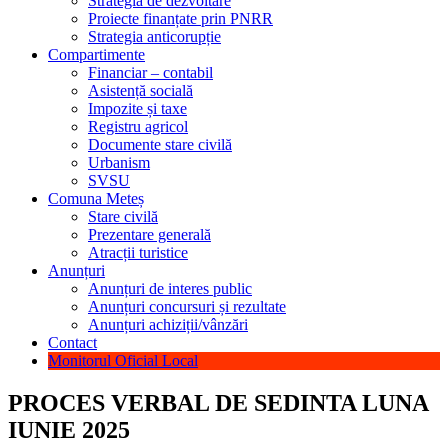
Strategia de dezvoltare
Proiecte finanțate prin PNRR
Strategia anticorupție
Compartimente
Financiar – contabil
Asistență socială
Impozite și taxe
Registru agricol
Documente stare civilă
Urbanism
SVSU
Comuna Meteș
Stare civilă
Prezentare generală
Atracții turistice
Anunțuri
Anunțuri de interes public
Anunțuri concursuri și rezultate
Anunțuri achiziții/vânzări
Contact
Monitorul Oficial Local
PROCES VERBAL DE SEDINTA LUNA
IUNIE 2025