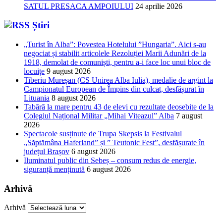
SATUL PRESACA AMPOIULUI
24 aprilie 2026
Știri
„Turist în Alba”: Povestea Hotelului ”Hungaria”. Aici s-au
negociat și stabilit articolele Rezoluției Marii Adunări de la
1918, demolat de comuniști, pentru a-i face loc unui bloc de
locuițe
9 august 2026
Tiberiu Mureșan (CS Unirea Alba Iulia), medalie de argint la
Campionatul European de Împins din culcat, desfășurat în
Lituania
8 august 2026
Tabără la mare pentru 43 de elevi cu rezultate deosebite de la
Colegiul Național Militar „Mihai Viteazul” Alba
7 august
2026
Spectacole susținute de Trupa Skepsis la Festivalul
„Săptămâna Haferland” și ” Teutonic Fest”, desfășurate în
județul Brașov
6 august 2026
Iluminatul public din Sebeș – consum redus de energie,
siguranță menținută
6 august 2026
Arhivă
Arhivă