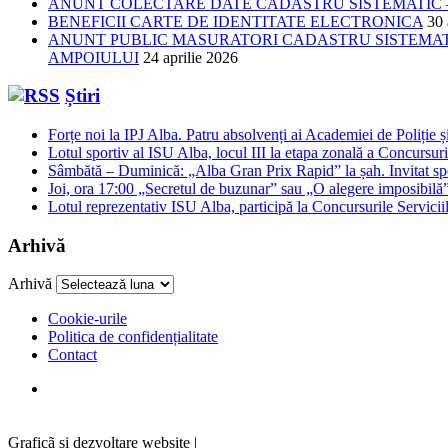
ANUNT COLECTARE DATE CADASTRU SISTEMATIC –
BENEFICII CARTE DE IDENTITATE ELECTRONICA
30 
ANUNT PUBLIC MASURATORI CADASTRU SISTEMATIC
AMPOIULUI
24 aprilie 2026
Știri
Forțe noi la IPJ Alba. Patru absolvenți ai Academiei de Poliție și
Lotul sportiv al ISU Alba, locul III la etapa zonală a Concursuri
Sâmbătă – Duminică: „Alba Gran Prix Rapid” la șah. Invitat spe
Joi, ora 17:00 „Secretul de buzunar” sau „O alegere imposibilă”,
Lotul reprezentativ ISU Alba, participă la Concursurile Servicii
Arhivă
Arhivă
Cookie-urile
Politica de confidențialitate
Contact
Graficã și dezvoltare website |