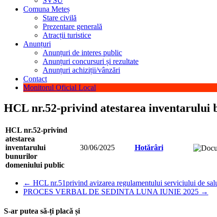
SVSU
Comuna Meteș
Stare civilă
Prezentare generală
Atracții turistice
Anunțuri
Anunțuri de interes public
Anunțuri concursuri și rezultate
Anunțuri achiziții/vânzări
Contact
Monitorul Oficial Local
HCL nr.52-privind atestarea inventarului 
HCL nr.52-privind
atestarea
inventarului
30/06/2025
Hotărâri
bunurilor
domeniului public
←
HCL nr.51privind avizarea regulamentului serviciului de sal
PROCES VERBAL DE SEDINTA LUNA IUNIE 2025
→
S-ar putea să-ți placă și