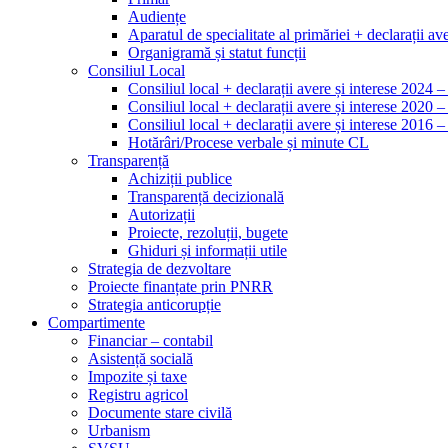
Audiențe
Aparatul de specialitate al primăriei + declarații ave
Organigramă și statut funcții
Consiliul Local
Consiliul local + declarații avere și interese 2024 
Consiliul local + declarații avere și interese 2020 
Consiliul local + declarații avere și interese 2016 
Hotărâri/Procese verbale și minute CL
Transparență
Achiziții publice
Transparență decizională
Autorizații
Proiecte, rezoluții, bugete
Ghiduri și informații utile
Strategia de dezvoltare
Proiecte finanțate prin PNRR
Strategia anticorupție
Compartimente
Financiar – contabil
Asistență socială
Impozite și taxe
Registru agricol
Documente stare civilă
Urbanism