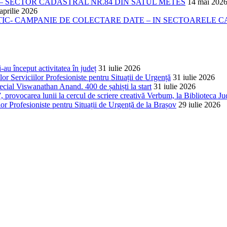
 SECTOR CADASTRAL NR.84 DIN SATUL METES
14 mai 202
aprilie 2026
- CAMPANIE DE COLECTARE DATE – IN SECTOARELE CADA
-au început activitatea în județ
31 iulie 2026
lor Serviciilor Profesioniste pentru Situații de Urgență
31 iulie 2026
cial Viswanathan Anand. 400 de șahiști la start
31 iulie 2026
 provocarea lunii la cercul de scriere creativă Verbum, la Biblioteca Ju
lor Profesioniste pentru Situații de Urgență de la Brașov
29 iulie 2026