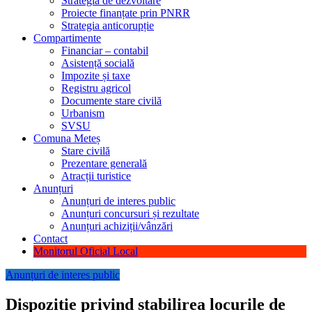
Strategia de dezvoltare
Proiecte finanțate prin PNRR
Strategia anticorupție
Compartimente
Financiar – contabil
Asistență socială
Impozite și taxe
Registru agricol
Documente stare civilă
Urbanism
SVSU
Comuna Meteș
Stare civilă
Prezentare generală
Atracții turistice
Anunțuri
Anunțuri de interes public
Anunțuri concursuri și rezultate
Anunțuri achiziții/vânzări
Contact
Monitorul Oficial Local
Anunțuri de interes public
Dispozitie privind stabilirea locurile de