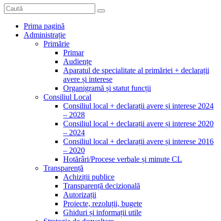
Prima pagină
Administrație
Primărie
Primar
Audiențe
Aparatul de specialitate al primăriei + declarații
avere și interese
Organigramă și statut funcții
Consiliul Local
Consiliul local + declarații avere și interese 2024
– 2028
Consiliul local + declarații avere și interese 2020
– 2024
Consiliul local + declarații avere și interese 2016
– 2020
Hotărâri/Procese verbale și minute CL
Transparență
Achiziții publice
Transparență decizională
Autorizații
Proiecte, rezoluții, bugete
Ghiduri și informații utile