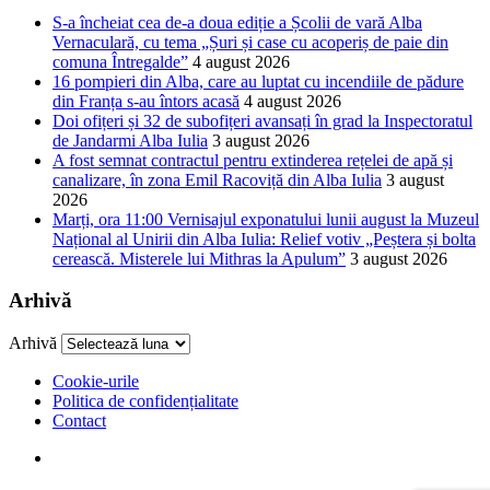
S-a încheiat cea de-a doua ediție a Școlii de vară Alba
Vernaculară, cu tema „Șuri și case cu acoperiș de paie din
comuna Întregalde”
4 august 2026
16 pompieri din Alba, care au luptat cu incendiile de pădure
din Franța s-au întors acasă
4 august 2026
Doi ofițeri și 32 de subofițeri avansați în grad la Inspectoratul
de Jandarmi Alba Iulia
3 august 2026
A fost semnat contractul pentru extinderea rețelei de apă și
canalizare, în zona Emil Racoviță din Alba Iulia
3 august
2026
Marți, ora 11:00 Vernisajul exponatului lunii august la Muzeul
Național al Unirii din Alba Iulia: Relief votiv „Peștera și bolta
cerească. Misterele lui Mithras la Apulum”
3 august 2026
Arhivă
Arhivă
Cookie-urile
Politica de confidențialitate
Contact