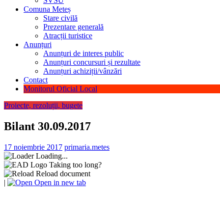
SVSU
Comuna Meteș
Stare civilă
Prezentare generală
Atracții turistice
Anunțuri
Anunțuri de interes public
Anunțuri concursuri și rezultate
Anunțuri achiziții/vânzări
Contact
Monitorul Oficial Local
Proiecte, rezoluții, bugete
Bilant 30.09.2017
17 noiembrie 2017
primaria.metes
Loading...
Taking too long?
Reload document
|
Open in new tab