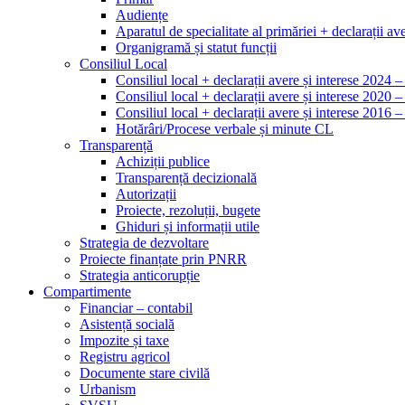
Audiențe
Aparatul de specialitate al primăriei + declarații ave
Organigramă și statut funcții
Consiliul Local
Consiliul local + declarații avere și interese 2024 
Consiliul local + declarații avere și interese 2020 
Consiliul local + declarații avere și interese 2016 
Hotărâri/Procese verbale și minute CL
Transparență
Achiziții publice
Transparență decizională
Autorizații
Proiecte, rezoluții, bugete
Ghiduri și informații utile
Strategia de dezvoltare
Proiecte finanțate prin PNRR
Strategia anticorupție
Compartimente
Financiar – contabil
Asistență socială
Impozite și taxe
Registru agricol
Documente stare civilă
Urbanism