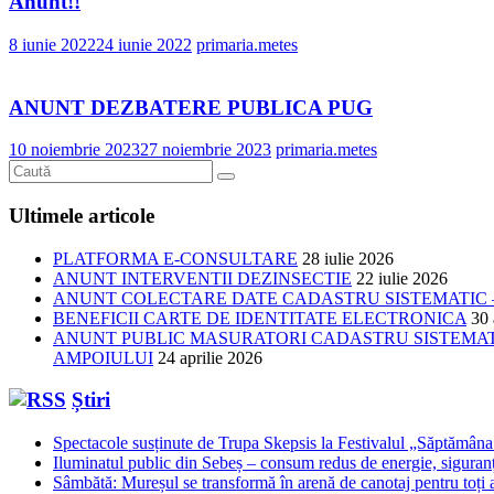
Anunt!!
8 iunie 2022
24 iunie 2022
primaria.metes
ANUNT DEZBATERE PUBLICA PUG
10 noiembrie 2023
27 noiembrie 2023
primaria.metes
Ultimele articole
PLATFORMA E-CONSULTARE
28 iulie 2026
ANUNT INTERVENTII DEZINSECTIE
22 iulie 2026
ANUNT COLECTARE DATE CADASTRU SISTEMATIC –
BENEFICII CARTE DE IDENTITATE ELECTRONICA
30 
ANUNT PUBLIC MASURATORI CADASTRU SISTEMATIC
AMPOIULUI
24 aprilie 2026
Știri
Spectacole susținute de Trupa Skepsis la Festivalul „Săptămâna 
Iluminatul public din Sebeș – consum redus de energie, siguran
Sâmbătă: Mureșul se transformă în arenă de canotaj pentru toți a