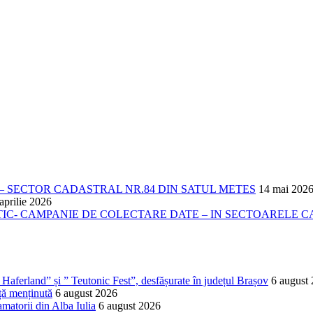
 SECTOR CADASTRAL NR.84 DIN SATUL METES
14 mai 202
aprilie 2026
- CAMPANIE DE COLECTARE DATE – IN SECTOARELE CADA
Haferland” și ” Teutonic Fest”, desfășurate în județul Brașov
6 august
ță menținută
6 august 2026
matorii din Alba Iulia
6 august 2026