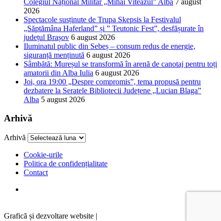
Colegiul Național Militar „Mihai Viteazul” Alba
7 august
2026
Spectacole susținute de Trupa Skepsis la Festivalul
„Săptămâna Haferland” și ” Teutonic Fest”, desfășurate în
județul Brașov
6 august 2026
Iluminatul public din Sebeș – consum redus de energie,
siguranță menținută
6 august 2026
Sâmbătă: Mureșul se transformă în arenă de canotaj pentru toți
amatorii din Alba Iulia
6 august 2026
Joi, ora 19:00 „Despre compromis”, tema propusă pentru
dezbatere la Seratele Bibliotecii Județene „Lucian Blaga”
Alba
5 august 2026
Arhivă
Arhivă
Cookie-urile
Politica de confidențialitate
Contact
Graficã și dezvoltare website |