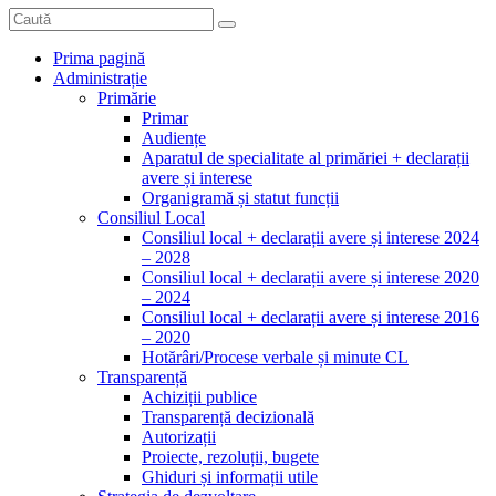
Prima pagină
Administrație
Primărie
Primar
Audiențe
Aparatul de specialitate al primăriei + declarații
avere și interese
Organigramă și statut funcții
Consiliul Local
Consiliul local + declarații avere și interese 2024
– 2028
Consiliul local + declarații avere și interese 2020
– 2024
Consiliul local + declarații avere și interese 2016
– 2020
Hotărâri/Procese verbale și minute CL
Transparență
Achiziții publice
Transparență decizională
Autorizații
Proiecte, rezoluții, bugete
Ghiduri și informații utile