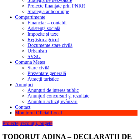
Strategia de dezvoltare
Proiecte finanțate prin PNRR
Strategia anticorupție
Compartimente
Financiar – contabil
Asistență socială
Impozite și taxe
Registru agricol
Documente stare civilă
Urbanism
SVSU
Comuna Meteș
Stare civilă
Prezentare generală
Atracții turistice
Anunțuri
Anunțuri de interes public
Anunțuri concursuri și rezultate
Anunțuri achiziții/vânzări
Contact
Monitorul Oficial Local
Proiecte, rezoluții, bugete
TODORUT ADINA – DECLARATII DE